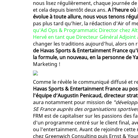
nous lisez régulièrement, chaque journée de
et cela depuis bientôt deux ans.
A l'heure où
évolue à toute allure, nous vous tenons régu
pas plus tard qu'hier, la rédaction d'Air of m
qu'Ad Ops & Programmatic Director chez Alti
Hervé en tant que Directeur Général Adjoint 
changer les traditions aujourd'hui, alors on
de Havas Sports & Entertainment France qu'
la formule, un nouveau, en la personne de Ya
Marketing !
Comme le révèle le communiqué diffusé et r
Havas Sports & Entertainment France au post
l’équipe d’Augustin Penicaud, directeur strat
aura notamment pour mission de
"développe
SE France auprès des organisations sportives
FRM est de capitaliser sur les passions des fan
d'un programme centré sur le client final, av
ou l’entertainment. Avant de rejoindre cette
chez Greenwich Consulting puis Ernst & Youn