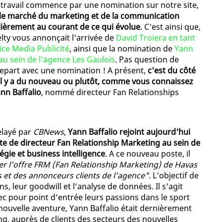
 travail commence par une nomination sur notre site,
 le marché du marketing et de la communication
lièrement au courant de ce qui évolue
. C'est ainsi que,
elty vous annonçait l'arrivée de
David Troiera en tant
ce Media Publicité
, ainsi que la nomination de
Yann
au sein de l'agence Les Gaulois
. Pas question de
 repart avec une nomination ! A présent,
c'est du côté
il y a du nouveau ou plutôt, comme vous connaissez
nn Baffalio
, nommé directeur Fan Relationships
elayé par
CBNews
,
Yann Baffalio rejoint aujourd'hui
e de directeur Fan Relationship Marketing au sein de
égie et business intelligence
. A ce nouveau poste, il
r l’offre FRM (Fan Relationship Marketing) de Havas
 et des annonceurs clients de l’agence"
. L’objectif de
s, leur goodwill et l’analyse de données. Il s'agit
ec pour point d’entrée leurs passions dans le sport
 nouvelle aventure, Yann Baffalio était dernièrement
g, auprès de clients des secteurs des nouvelles