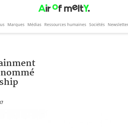
cus
Marques
Médias
Ressources humaines
Sociétés
Newslette
tainment
io nommé
nship
37