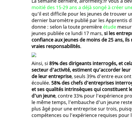
La semaine dernière, airofmelty.fr vous a dév
moitié des 15-29 ans a déjà songé à créer un
qu’il est difficile pour les jeunes de trouver u
dernier baromètre publié par les Apprentis d
donne : selon la toute première
étude
mesura
jeunes publiée ce lundi 17 mars,
si les entre
confiance aux jeunes de moins de 25 ans, ils
vraies responsabilités
.
Ainsi, si
89% des dirigeants interrogés, et cela 
secteur d’activité, estiment qu’accorder leur
de leur entreprise
, seuls 39% d’entre eux on
écoulée.
58% des chefs d’entreprises interro
et ses qualités intrinsèques qui constituent 
d’un jeune
, contre 33% pour l’expérience pr
le même temps, l’embauche d’un jeune reste 
plus âgé pour une entreprise sur trois, puisq
compétences ou l’expérience requises pour l