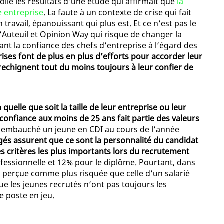
oilé les résultats d’une étude qui affirmait que
la
e entreprise
. La faute à un contexte de crise qui fait
n travail, épanouissant qui plus est. Et ce n’est pas le
’Auteuil et Opinion Way qui risque de changer la
nt la confiance des chefs d’entreprise à l’égard des
prises font de plus en plus d’efforts pour accorder leur
 rechignent tout du moins toujours à leur confier de
quelle que soit la taille de leur entreprise ou leur
 confiance aux moins de 25 ans fait partie des valeurs
t embauché un jeune en CDI au cours de l’année
gés assurent que ce sont la personnalité du candidat
les critères les plus importants lors du recrutement
ofessionnelle et 12% pour le diplôme. Pourtant, dans
perçue comme plus risquée que celle d’un salarié
ue les jeunes recrutés n’ont pas toujours les
e poste en jeu.