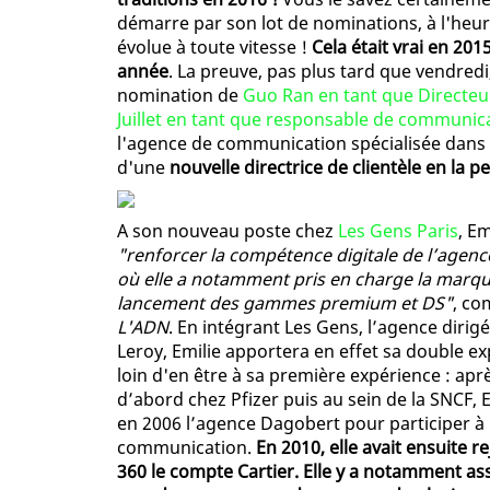
démarre par son lot de nominations, à l'heu
évolue à toute vitesse !
Cela était vrai en 201
année
. La preuve, pas plus tard que vendredi
nomination de
Guo Ran en tant que Directeur
Juillet en tant que responsable de communi
l'agence de communication spécialisée dans le
d'une
nouvelle directrice de clientèle en la 
A son nouveau poste chez
Les Gens Paris
, E
"renforcer la compétence digitale de l’agen
où elle a notamment pris en charge la marqu
lancement des gammes premium et DS"
, co
L'ADN
. En intégrant Les Gens, l’agence diri
Leroy, Emilie apportera en effet sa double ex
loin d'en être à sa première expérience : ap
d’abord chez Pfizer puis au sein de la SNCF, 
en 2006 l’agence Dagobert pour participer à l
communication.
En 2010, elle avait ensuite r
360 le compte Cartier. Elle y a notamment ass