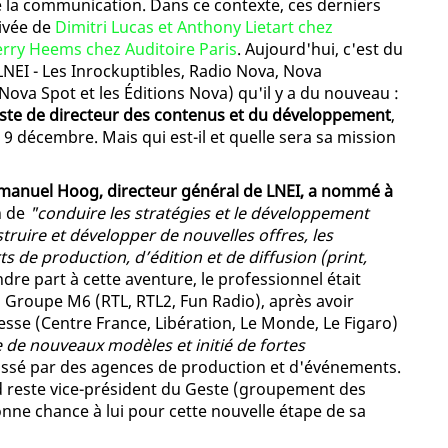
 la communication. Dans ce contexte, ces derniers
rivée de
Dimitri Lucas et Anthony Lietart chez
erry Heems chez Auditoire Paris
. Aujourd'hui, c'est du
NEI - Les Inrockuptibles, Radio Nova, Nova
ova Spot et les Éditions Nova) qu'il y a du nouveau :
ste de directeur des contenus et du développement
,
 9 décembre. Mais qui est-il et quelle sera sa mission
anuel Hoog, directeur général de LNEI, a nommé à
n de
"conduire les stratégies et le développement
ire et développer de nouvelles offres, les
s de production, d’édition et de diffusion (print,
ndre part à cette aventure, le professionnel était
du Groupe M6 (RTL, RTL2, Fun Radio), après avoir
esse (Centre France, Libération, Le Monde, Le Figaro)
e de nouveaux modèles et initié de fortes
assé par des agences de production et d'événements.
 reste vice-président du Geste (groupement des
onne chance à lui pour cette nouvelle étape de sa