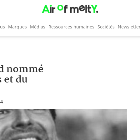
cus
Marques
Médias
Ressources humaines
Sociétés
Newslette
ord nommé
 et du
04