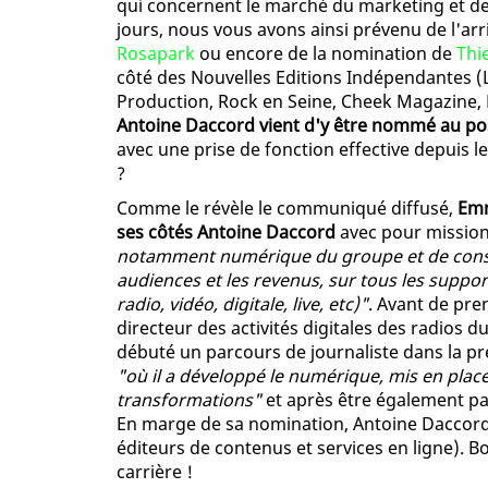
qui concernent le marché du marketing et de
jours, nous vous avons ainsi prévenu de l'ar
Rosapark
ou encore de la nomination de
Thi
côté des Nouvelles Editions Indépendantes (L
Production, Rock en Seine, Cheek Magazine, N
Antoine Daccord vient d'y être nommé au po
avec une prise de fonction effective depuis le
?
Comme le révèle le communiqué diffusé,
Emm
ses côtés Antoine Daccord
avec pour missio
notamment numérique du groupe et de constru
audiences et les revenus, sur tous les support
radio, vidéo, digitale, live, etc)"
. Avant de pre
directeur des activités digitales des radios 
débuté un parcours de journaliste dans la pr
"où il a développé le numérique, mis en plac
transformations"
et après être également p
En marge de sa nomination, Antoine Daccord
éditeurs de contenus et services en ligne). B
carrière !