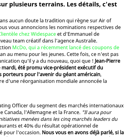
r plusieurs terrains. Les détails, c'est
ans aucun doute la tradition qui règne sur Air of
nous vous annoncions les nominations respectives de
 Clientèle chez Widespace
et d'Emmanuel de
veau team créatif dans l'agence Australie.
ection
McDo, qui a récemment lancé des coupons de
lan au menu pour les jeunes. Cette fois, ce n'est pas
nication qu'il y a du nouveau, quoi que !
Jean-Pierre
e mardi, été promu vice-président exécutif du
 porteurs pour l'avenir du géant américain
,
adre d'une réorganisation mondiale annoncée la
rating Officer du segment des marchés internationaux
 le Canada, l'Allemagne et la France.
"Il aura pour
initiatives menées dans les cinq marchés leaders du
taurants et 40% du résultat opérationnel de
 pour l'occasion.
Nous vous en avons déjà parlé, si la