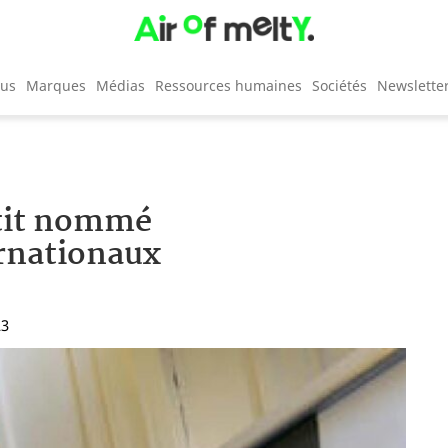
cus
Marques
Médias
Ressources humaines
Sociétés
Newslette
etit nommé
rnationaux
23