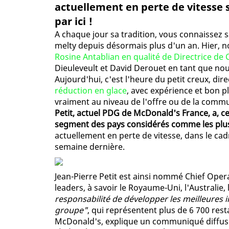
actuellement en perte de vitesse su
par ici !
A chaque jour sa tradition, vous connaissez s
melty depuis désormais plus d'un an. Hier, 
Rosine Antablian en qualité de Directrice de
Dieuleveult et David Derouet en tant que nou
Aujourd'hui, c'est l'heure du petit creux, dir
réduction en glace
, avec expérience et bon p
vraiment au niveau de l'offre ou de la commu
Petit, actuel PDG de McDonald's France, a, c
segment des pays considérés comme les plus
actuellement en perte de vitesse, dans le c
semaine dernière.
Jean-Pierre Petit est ainsi nommé Chief Ope
leaders, à savoir le Royaume-Uni, l'Australie,
responsabilité de développer les meilleures 
groupe"
, qui représentent plus de 6 700 res
McDonald's, explique un communiqué diffusé