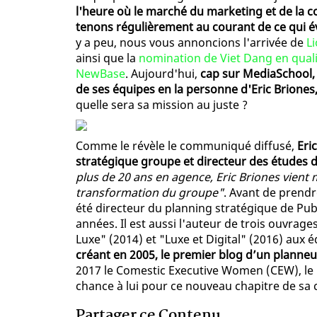
l'heure où le marché du marketing et de la 
tenons régulièrement au courant de ce qui év
y a peu, nous vous annoncions l'arrivée de
L
ainsi que la
nomination de Viet Dang en qua
NewBase
. Aujourd'hui,
cap sur MediaSchool, 
de ses équipes en la personne d'Eric Brione
quelle sera sa mission au juste ?
Comme le révèle le communiqué diffusé,
Eri
stratégique groupe et directeur des études d
plus de 20 ans en agence, Eric Briones vient 
transformation du groupe"
. Avant de prendr
été directeur du planning stratégique de Pub
années. Il est aussi l'auteur de trois ouvrage
Luxe" (2014) et "Luxe et Digital" (2016) aux 
créant en 2005, le premier blog d’un planne
2017 le Comestic Executive Women (CEW), le 
chance à lui pour ce nouveau chapitre de sa c
Partager ce Contenu