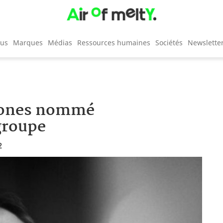
cus
Marques
Médias
Ressources humaines
Sociétés
Newslette
riones nommé
groupe
2