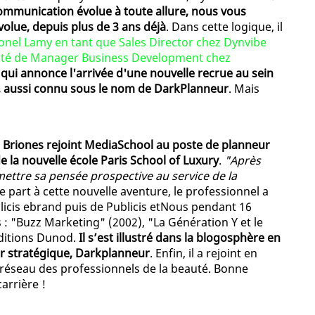
communication évolue à toute allure, nous vous
olue, depuis plus de 3 ans déjà
. Dans cette logique, il
ionel Lamy en tant que Sales Director chez Dynvibe
lité de Manager Business Development chez
qui annonce l'arrivée d'une nouvelle recrue au sein
s, aussi connu sous le nom de DarkPlanneur
. Mais
c Briones rejoint MediaSchool au poste de planneur
e la nouvelle école Paris School of Luxury
.
"Après
mettre sa pensée prospective au service de la
e part à cette nouvelle aventure, le professionnel a
licis ebrand puis de Publicis etNous pendant 16
s : "Buzz Marketing" (2002), "La Génération Y et le
éditions Dunod.
Il s’est illustré dans la blogosphère en
ur stratégique, Darkplanneur
. Enfin, il a rejoint en
réseau des professionnels de la beauté. Bonne
arrière !