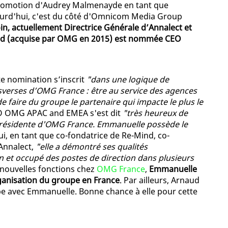
promotion d'Audrey Malmenayde en tant que
ourd'hui, c'est du côté d'Omnicom Media Group
n, actuellement Directrice Générale d’Annalect et
ind (acquise par OMG en 2015) est nommée CEO
e nomination s’inscrit
"dans une logique de
nsverses d’OMG France : être au service des agences
 faire du groupe le partenaire qui impacte le plus le
EO OMG APAC and EMEA s'est dit
"très heureux de
résidente d'OMG France. Emmanuelle possède le
lui, en tant que co-fondatrice de Re-Mind, co-
'Annalect,
"elle a démontré ses qualités
n et occupé des postes de direction dans plusieurs
 nouvelles fonctions chez
OMG France
,
Emmanuelle
anisation du groupe en France
. Par ailleurs, Arnaud
e avec Emmanuelle. Bonne chance à elle pour cette