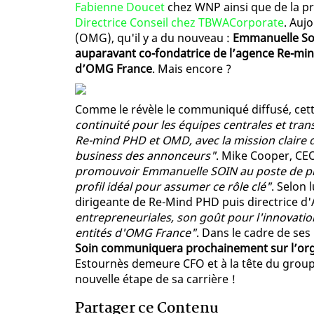
Fabienne Doucet
chez WNP ainsi que de la 
Directrice Conseil chez TBWACorporate
. Auj
(OMG), qu'il y a du nouveau :
Emmanuelle Soi
auparavant co-fondatrice de l’agence Re-m
d’OMG France
. Mais encore ?
Comme le révèle le communiqué diffusé, cett
continuité pour les équipes centrales et tra
Re-mind PHD et OMD, avec la mission claire de
business des annonceurs"
. Mike Cooper, C
promouvoir Emmanuelle SOIN au poste de p
profil idéal pour assumer ce rôle clé"
. Selon 
dirigeante de Re-Mind PHD puis directrice d
entrepreneuriales, son goût pour l'innovatio
entités d'OMG France"
. Dans le cadre de ses
Soin communiquera prochainement sur l’org
Estournès demeure CFO et à la tête du group
nouvelle étape de sa carrière !
Partager ce Contenu