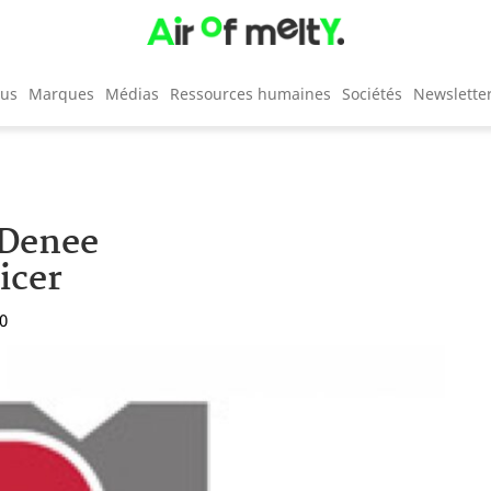
cus
Marques
Médias
Ressources humaines
Sociétés
Newslette
 Denee
icer
10