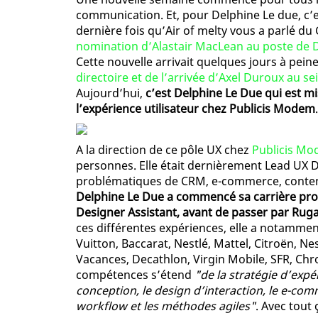
communication. Et, pour Delphine Le due, c
dernière fois qu’Air of melty vous a parlé du
nomination d’Alastair MacLean au poste de D
Cette nouvelle arrivait quelques jours à pein
directoire et de l’arrivée d’Axel Duroux au se
Aujourd’hui,
c’est Delphine Le Due qui est mi
l’expérience utilisateur chez Publicis Modem
.
A la direction de ce pôle UX chez
Publicis M
personnes. Elle était dernièrement Lead UX 
problématiques de CRM, e-commerce, contenu
Delphine Le Due a commencé sa carrière pro
Designer Assistant, avant de passer par Rug
ces différentes expériences, elle a notamme
Vuitton, Baccarat, Nestlé, Mattel, Citroën, 
Vacances, Decathlon, Virgin Mobile, SFR, Chr
compétences s’étend
"de la stratégie d’expé
conception, le design d’interaction, le e-co
workflow et les méthodes agiles"
. Avec tout ç