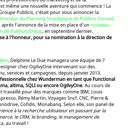
’est même une nouvelle aventure qui commence ! La
 Groupe Publicis, c’était pour vous annoncer la
irecteur du Planning Stratégique de Publicis Conseil
.
e après l’annonce de la mise en place d’un
nouveau
in de Publicis Group
, en septembre dernier.
se à l’honneur, pour sa nomination à la direction de
odem
, Delphine Le Due managera une équipe de 7
Designer chez OgilvyOne intervenant sur des
, services et campagnes, depuis janvier 2013.
fessionnelle chez Wunderman en tant que Functional
ama, altima, SQLI ou encore OgilvyOne
. Au cours de
nt travaillé pour des marques comme IBM, Louis
Nespresso, Rémy Martin, Voyages Sncf, CNC, Pierre &
onodrive, Cofidis, Monabanq. Selon elle, son panel de
rience à la recherche utilisateur en passant par la
mmerce, le CRM, le branding, le management de
a, au travail !