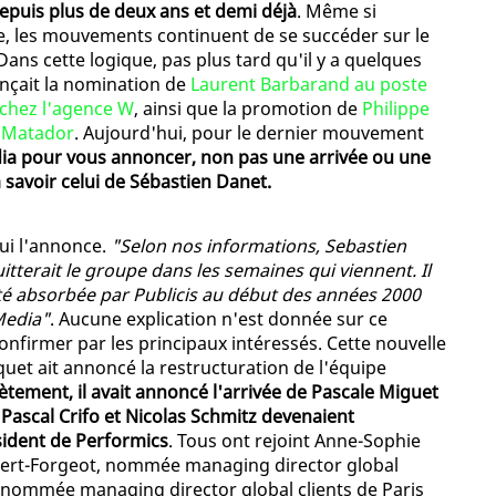
epuis plus de deux ans et demi déjà
. Même si
ée, les mouvements continuent de se succéder sur le
ns cette logique, pas plus tard qu'il y a quelques
onçait la nomination de
Laurent Barbarand au poste
 chez l'agence W
, ainsi que la promotion de
Philippe
z Matador
. Aujourd'hui, pour le dernier mouvement
dia pour vous annoncer, non pas une arrivée ou une
savoir celui de Sébastien Danet.
ui l'annonce.
"Selon nos informations, Sebastien
tterait le groupe dans les semaines qui viennent. Il
 été absorbée par Publicis au début des années 2000
Media"
. Aucune explication n'est donnée sur ce
onfirmer par les principaux intéressés. Cette nouvelle
quet ait annoncé la restructuration de l'équipe
tement, il avait annoncé l'arrivée de Pascale Miguet
 Pascal Crifo et Nicolas Schmitz devenaient
sident de Performics
. Tous ont rejoint Anne-Sophie
bert-Forgeot, nommée managing director global
e, nommée managing director global clients de Paris