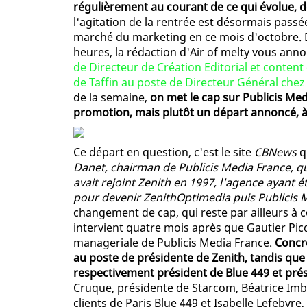
régulièrement au courant de ce qui évolue, d
l'agitation de la rentrée est désormais pass
marché du marketing en ce mois d'octobre. Da
heures, la rédaction d'Air of melty vous ann
de Directeur de Création Editorial et content
de Taffin au poste de Directeur Général che
de la semaine,
on met le cap sur Publicis Me
promotion, mais plutôt un départ annoncé, à 
Ce départ en question, c'est le site
CBNews
q
Danet, chairman de Publicis Media France, qui
avait rejoint Zenith en 1997, l'agence ayant
pour devenir ZenithOptimedia puis Publicis 
changement de cap, qui reste par ailleurs à c
intervient quatre mois après que Gautier Pic
manageriale de Publicis Media France.
Concrè
au poste de présidente de Zenith, tandis que
respectivement président de Blue 449 et pré
Cruque, présidente de Starcom, Béatrice Im
clients de Paris Blue 449 et Isabelle Lefebvr