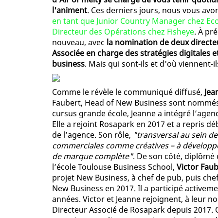
l'animent
. Ces derniers jours, nous vous avo
en tant que Junior Country Manager chez Ec
Directeur des Opérations chez Fisheye
. À pr
nouveau, avec
la nomination de deux directe
Associée en charge des stratégies digitales 
business
. Mais qui sont-ils et d'où viennent-il
Comme le révèle le communiqué diffusé,
Jea
Faubert, Head of New Business sont nommés
cursus grande école, Jeanne a intégré l’agen
Elle a rejoint Rosapark en 2017 et a repris dé
de l’agence. Son rôle,
"transversal au sein d
commerciales comme créatives – à développer,
de marque complète"
. De son côté, diplôm
l’école Toulouse Business School,
Victor Faub
projet New Business, à chef de pub, puis ch
New Business en 2017. Il a participé active
années. Victor et Jeanne rejoignent, à leur 
Directeur Associé de Rosapark depuis 2017. 