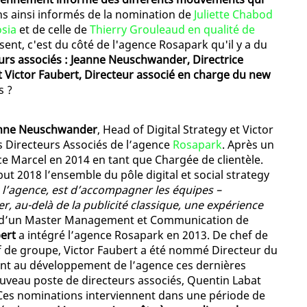
ns ainsi informés de la nomination de
Juliette Chabod
osia
et de celle de
Thierry Grouleaud en qualité de
ésent, c'est du côté de l'agence Rosapark qu'il y a du
urs associés : Jeanne Neuschwander, Directrice
et Victor Faubert, Directeur associé en charge du new
s ?
nne Neuschwander
, Head of Digital Strategy et Victor
 Directeurs Associés de l’agence
Rosapark
. Après un
ce Marcel en 2014 en tant que Chargée de clientèle.
but 2018 l’ensemble du pôle digital et social strategy
e l’agence, est d’accompagner les équipes –
 au-delà de la publicité classique, une expérience
é d’un Master Management et Communication de
ert
a intégré l’agence Rosapark en 2013. De chef de
ef de groupe, Victor Faubert a été nommé Directeur du
ment au développement de l’agence ces dernières
nouveau poste de directeurs associés, Quentin Labat
Ces nominations interviennent dans une période de