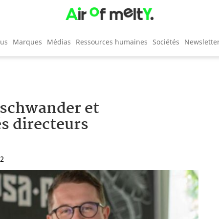
cus
Marques
Médias
Ressources humaines
Sociétés
Newslette
uschwander et
s directeurs
42