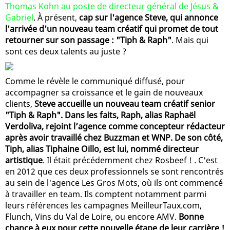
Thomas Kohn au poste de directeur général de Jésus &
Gabriel
. À présent,
cap sur l'agence Steve, qui annonce
l'arrivée d'un nouveau team créatif qui promet de tout
retourner sur son passage : "Tiph & Raph"
. Mais qui
sont ces deux talents au juste ?
Comme le révèle le communiqué diffusé, pour
accompagner sa croissance et le gain de nouveaux
clients,
Steve accueille un nouveau team créatif senior
"Tiph & Raph". Dans les faits, Raph, alias Raphaël
Verdoliva, rejoint l’agence comme concepteur rédacteur
après avoir travaillé chez Buzzman et WNP. De son côté,
Tiph, alias Tiphaine Oillo, est lui, nommé directeur
artistique
. Il était précédemment chez Rosbeef ! . C'est
en 2012 que ces deux professionnels se sont rencontrés
au sein de l'agence Les Gros Mots, où ils ont commencé
à travailler en team. Ils comptent notamment parmi
leurs références les campagnes MeilleurTaux.com,
Flunch, Vins du Val de Loire, ou encore AMV.
Bonne
chance à eux pour cette nouvelle étape de leur carrière !