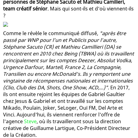
personnes de Stéphane Sacuto et Mathieu Camilieri,
team créatif sénior
. Mais qui sont-ils et d'où viennent-ils
?
Comme le révèle le communiqué diffusé,
"après être
passé par WNP pour l’un et Publicis pour l’autre,
Stéphane Sacuto (CR) et Mathieu Camillieri (DA) se
rencontrent en 2010 chez Being (TBWA) où ils travaillent
principalement sur les comptes Deezer, Absolut Vodka,
Urgence Darfour, Martell, France 2, La Compagnie,
Transilien ou encore McDonald’s. Ils y remportent une
vingtaine de récompenses nationales et internationales
(Clio, Club des DA, Shots, One Show, ACD,…)"
. En 2017,
ils ont ensuite rejoint les équipes de Gabriel Gaultier
chez Jesus & Gabriel et ont travaillé sur les comptes
Mikado, Poulain, Joker, SeLoger, Ouï FM, Del Arte et
Vinci. Aujourd'hui, ils viennent renforcer l'offre de
l'agence
Steve
, où ils travailleront sous la direction
créative de Guillaume Lartigue, Co-Président Directeur
de la Création.