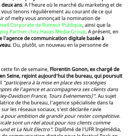
à deux ans
. A l'heure où le marché du marketing et de
s vous tenons régulièrement au courant de ce qui
'Air of melty vous annonçait la nomination de
onseil Corporate de Rumeur Publique
, ainsi que la
ging Partner chez Havas Media Group
. A présent, en
de l'agence de communication digitale basée à
uveau
. Ou, plutôt, un nouveau en la personne de
cette fin de semaine,
Florentin Gonon, ex chargé de
en Seine, rejoint aujourd'hui the bureau, qui poursuit
il
"participera à la mise en place des stratégies
omptes de l’agence et accompagnera ses clients dans
Harley-Davidson France, Tours Evénements)"
. Au sujet
trice de the bureau, l'agence spécialisée dans la
é sur les réseaux sociaux, s'est déclarée ravie
ui a pour ambition de grandir pour rester compétitive.
icale sont un réel atout pour nos clients comme
nd et La Nuit Electro"
. Diplômé de l’UFR Ingémédia,