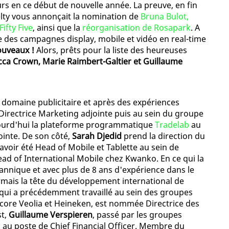
jours en ce début de nouvelle année. La preuve, en fin
elty vous annonçait la nomination de
Bruna Bulot,
ifty Five
, ainsi que la
réorganisation de Rosapark
. A
te des campagnes display, mobile et vidéo en real-time
ouveaux !
Alors, prêts pour la liste des heureuses
cca Crown, Marie Raimbert-Galtier et Guillaume
 domaine publicitaire et après des expériences
 Directrice Marketing adjointe puis au sein du groupe
jourd'hui la plateforme programmatique
Tradelab
au
ointe. De son côté,
Sarah Djedid
prend la direction du
avoir été Head of Mobile et Tablette au sein de
ead of International Mobile chez Kwanko. En ce qui la
itannique et avec plus de 8 ans d'expérience dans le
rmais la tête du développement international de
 qui a précédemment travaillé au sein des groupes
ncore Veolia et Heineken, est nommée Directrice des
st,
Guillaume Verspieren
, passé par les groupes
b au poste de Chief Financial Officer. Membre du