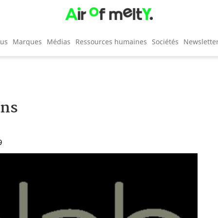
cus
Marques
Médias
Ressources humaines
Sociétés
Newslette
ons
9