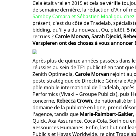
Cela était vrai en 2015 et cela se vérifie tou
de semaine dernière, la rédaction d'Air of m
Samboy Camara et Sébastien Moaligou chez F
présent, c'est du côté de Tradelab, spécialis
bidding, qu'il y a du nouveau. Ou, plutôt,
5 n
recrues ?
Carole Morvan, Sarah Djedid, Rebe
Verspieren ont des choses à vous annoncer !
Après plus de quinze années passées dans le
réussies au sein de TF1 publicité en tant que
Zenith Optimedia,
Carole Morvan
rejoint au
poste stratégique de Directrice Générale Adj
pôle mobile international de Tradelab, après 
Performics (Vivaki – Groupe Publicis), puis H
concerne,
Rebecca Crown
, de nationalité br
domaine de la publicité en ligne, prend déso
l'agence, tandis que
Marie-Raimbert-Galtier
,
Quick, Axa Assurance, Coca-Cola, Sorin ou e
Ressources Humaines. Enfin, last but not lea
Publicis et Havas Worldwide, rejoint Tradela