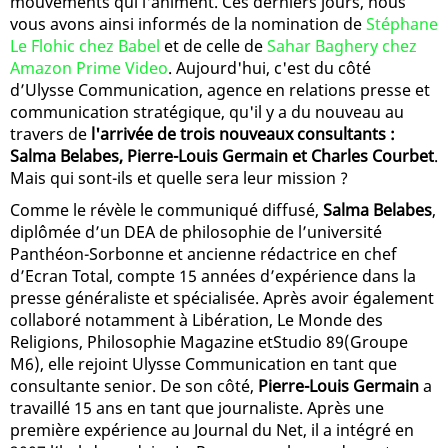
mouvements qui l'animent. Ces derniers jours, nous
vous avons ainsi informés de la nomination de
Stéphane
Le Flohic chez Babel
et de celle de
Sahar Baghery chez
Amazon Prime Video
. Aujourd'hui, c'est du côté
d’Ulysse Communication, agence en relations presse et
communication stratégique, qu'il y a du nouveau au
travers de
l'arrivée de trois nouveaux consultants :
Salma Belabes, Pierre-Louis Germain et Charles Courbet
.
Mais qui sont-ils et quelle sera leur mission ?
Comme le révèle le communiqué diffusé,
Salma Belabes
,
diplômée d’un DEA de philosophie de l’université
Panthéon-Sorbonne et ancienne rédactrice en chef
d’Ecran Total, compte 15 années d’expérience dans la
presse généraliste et spécialisée. Après avoir également
collaboré notamment à Libération, Le Monde des
Religions, Philosophie Magazine etStudio 89(Groupe
M6), elle rejoint Ulysse Communication en tant que
consultante senior. De son côté,
Pierre-Louis Germain
a
travaillé 15 ans en tant que journaliste. Après une
première expérience au Journal du Net, il a intégré en