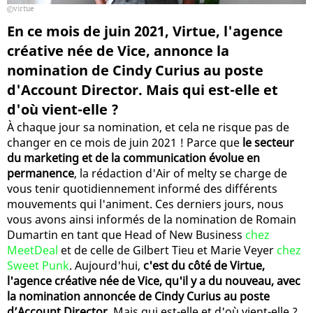
virtue
En ce mois de juin 2021, Virtue, l'agence
créative née de Vice, annonce la
nomination de Cindy Curius au poste
d'Account Director. Mais qui est-elle et
d'où vient-elle ?
À chaque jour sa nomination, et cela ne risque pas de
changer en ce mois de juin 2021 ! Parce que
le secteur
du marketing et de la communication évolue en
permanence
, la rédaction d'Air of melty se charge de
vous tenir quotidiennement informé des différents
mouvements qui l'animent. Ces derniers jours, nous
vous avons ainsi informés de la nomination de Romain
Dumartin en tant que Head of New Business
chez
MeetDeal
et de celle de Gilbert Tieu et Marie Veyer
chez
Sweet Punk
. Aujourd'hui,
c'est du côté de Virtue,
l'agence créative née de Vice, qu'il y a du nouveau, avec
la nomination annoncée de Cindy Curius au poste
d’Account Director.
Mais qui est-elle et d'où vient-elle ?