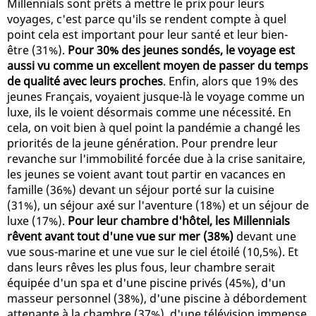
Millennials sont prêts à mettre le prix pour leurs
voyages, c'est parce qu'ils se rendent compte à quel
point cela est important pour leur santé et leur bien-
être (31%).
Pour 30% des jeunes sondés, le voyage est
aussi vu comme un excellent moyen de passer du temps
de qualité avec leurs proches
. Enfin, alors que 19% des
jeunes Français, voyaient jusque-là le voyage comme un
luxe, ils le voient désormais comme une nécessité. En
cela, on voit bien à quel point la pandémie a changé les
priorités de la jeune génération. Pour prendre leur
revanche sur l'immobilité forcée due à la crise sanitaire,
les jeunes se voient avant tout partir en vacances en
famille (36%) devant un séjour porté sur la cuisine
(31%), un séjour axé sur l'aventure (18%) et un séjour de
luxe (17%).
Pour leur chambre d'hôtel, les Millennials
rêvent avant tout d'une vue sur mer (38%)
devant une
vue sous-marine et une vue sur le ciel étoilé (10,5%). Et
dans leurs rêves les plus fous, leur chambre serait
équipée d'un spa et d'une piscine privés (45%), d'un
masseur personnel (38%), d'une piscine à débordement
attenante à la chambre (37%), d'une télévision immense