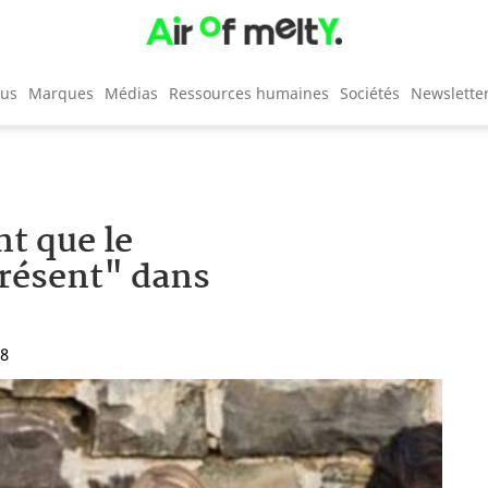
cus
Marques
Médias
Ressources humaines
Sociétés
Newslette
nt que le
résent" dans
48