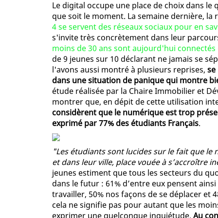
Le digital occupe une place de choix dans le q
que soit le moment. La semaine dernière, la r
4 se servent des réseaux sociaux pour en sa
s'invite très concrètement dans leur parcours
moins de 30 ans sont aujourd'hui connecté
de 9 jeunes sur 10 déclarant ne jamais se sé
l'avons aussi montré à plusieurs reprises,
se
dans une situation de panique qui montre 
étude réalisée par la Chaire Immobilier et D
montrer que, en dépit de cette utilisation i
considèrent que le numérique est trop présent 
exprimé par 77% des étudiants Français
.
"Les étudiants sont lucides sur le fait que l
et dans leur ville, place vouée à s’accroître 
jeunes estiment que tous les secteurs du qu
dans le futur : 61% d’entre eux pensent ain
travailler, 50% nos façons de se déplacer e
cela ne signifie pas pour autant que les mo
exprimer une quelconque inquiétude.
Au con