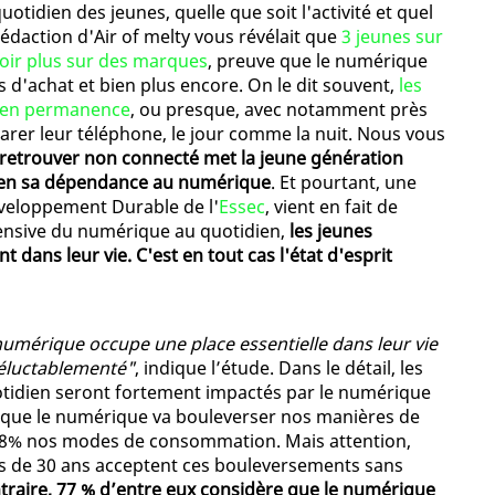
uotidien des jeunes, quelle que soit l'activité et quel
édaction d'Air of melty vous révélait que
3 jeunes sur
voir plus sur des marques
, preuve que le numérique
 d'achat et bien plus encore. On le dit souvent,
les
s en permanence
, ou presque, avec notamment près
parer leur téléphone, le jour comme la nuit. Nous vous
 retrouver non connecté met la jeune génération
bien sa dépendance au numérique
. Et pourtant, une
éveloppement Durable de l'
Essec
, vient en fait de
ntensive du numérique au quotidien,
les jeunes
dans leur vie. C'est en tout cas l'état d'esprit
e numérique occupe une place essentielle dans leur vie
inéluctablementé"
, indique l’étude. Dans le détail, les
otidien seront fortement impactés par le numérique
si que le numérique va bouleverser nos manières de
t 48% nos modes de consommation. Mais attention,
ins de 30 ans acceptent ces bouleversements sans
traire, 77 % d’entre eux considère que le numérique