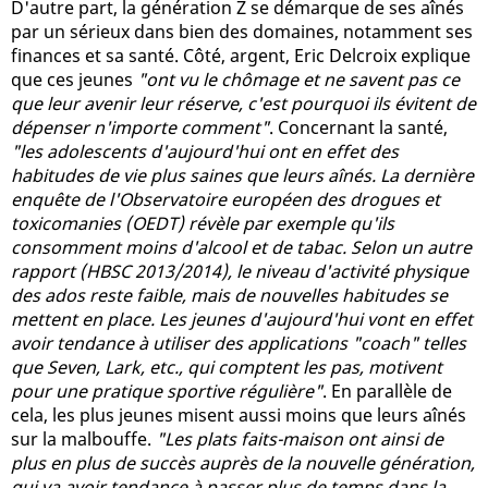
D'autre part, la génération Z se démarque de ses aînés
par un sérieux dans bien des domaines, notamment ses
finances et sa santé. Côté, argent, Eric Delcroix explique
que ces jeunes
"ont vu le chômage et ne savent pas ce
que leur avenir leur réserve, c'est pourquoi ils évitent de
dépenser n'importe comment"
. Concernant la santé,
"les adolescents d'aujourd'hui ont en effet des
habitudes de vie plus saines que leurs aînés. La dernière
enquête de l'Observatoire européen des drogues et
toxicomanies (OEDT) révèle par exemple qu'ils
consomment moins d'alcool et de tabac. Selon un autre
rapport (HBSC 2013/2014), le niveau d'activité physique
des ados reste faible, mais de nouvelles habitudes se
mettent en place. Les jeunes d'aujourd'hui vont en effet
avoir tendance à utiliser des applications "coach" telles
que Seven, Lark, etc., qui comptent les pas, motivent
pour une pratique sportive régulière"
. En parallèle de
cela, les plus jeunes misent aussi moins que leurs aînés
sur la malbouffe.
"Les plats faits-maison ont ainsi de
plus en plus de succès auprès de la nouvelle génération,
qui va avoir tendance à passer plus de temps dans la