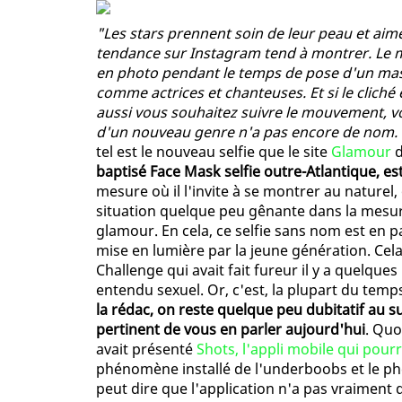
"Les stars prennent soin de leur peau et aime
tendance sur Instagram tend à montrer. Le m
en photo pendant le temps de pose d'un mas
comme actrices et chanteuses. Et si le cliché 
aussi vous souhaitez suivre le mouvement, voi
d'un nouveau genre n'a pas encore de nom. 
tel est le nouveau selfie que le site
Glamour
d
baptisé Face Mask selfie outre-Atlantique, es
mesure où il l'invite à se montrer au naturel
situation quelque peu gênante dans la mes
glamour. En cela, ce selfie sans nom est en p
mise en lumière par la jeune génération. Cel
Challenge qui avait fait fureur il y a quelque
entendu sexuel. Or, c'est, la plupart du temps,
la rédac, on reste quelque peu dubitatif au s
pertinent de vous en parler aujourd'hui
. Quo
avait présenté
Shots, l'appli mobile qui pourr
phénomène installé de l'underboobs et le p
peut dire que l'application n'a pas vraiment de