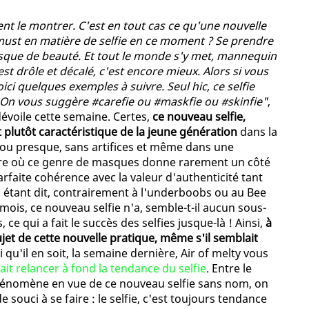
nt le montrer. C'est en tout cas ce qu'une nouvelle
ust en matière de selfie en ce moment ? Se prendre
que de beauté. Et tout le monde s'y met, mannequin
est drôle et décalé, c'est encore mieux. Alors si vous
ci quelques exemples à suivre. Seul hic, ce selfie
On vous suggère #carefie ou #maskfie ou #skinfie"
,
évoile cette semaine. Certes,
ce nouveau selfie,
t plutôt caractéristique de la jeune génération
dans la
, ou presque, sans artifices et même dans une
ure où ce genre de masques donne rarement un côté
arfaite cohérence avec la valeur d'authenticité tant
a étant dit, contrairement à l'underboobs ou au Bee
s mois, ce nouveau selfie n'a, semble-t-il aucun sous-
 ce qui a fait le succès des selfies jusque-là ! Ainsi,
à
ujet de cette nouvelle pratique, même s'il semblait
i qu'il en soit, la semaine dernière, Air of melty vous
ait relancer à fond la tendance du selfie
. Entre le
hénomène en vue de ce nouveau selfie sans nom, on
 souci à se faire : le selfie, c'est toujours tendance