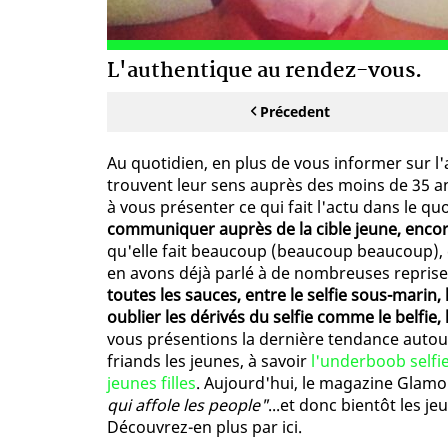
L'authentique au rendez-vous.
Précedent
Au quotidien, en plus de vous informer sur l
trouvent leur sens auprès des moins de 35 an
à vous présenter ce qui fait l'actu dans le qu
communiquer auprès de la cible jeune, encore fa
qu'elle fait beaucoup (beaucoup beaucoup),
en avons déjà parlé à de nombreuses reprise
toutes les sauces, entre le selfie sous-marin, 
oublier les dérivés du selfie comme le belfie, l
vous présentions la dernière tendance autou
friands les jeunes, à savoir
l'underboob selfi
jeunes filles
. Aujourd'hui, le magazine Glam
qui affole les people"
...et donc bientôt les je
Découvrez-en plus par ici.