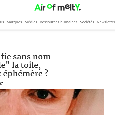
cus
Marques
Médias
Ressources humaines
Sociétés
Newslette
elfie sans nom
e" la toile,
z éphémère ?
07