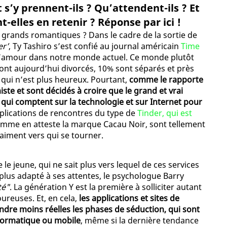
s’y prennent-ils ? Qu’attendent-ils ? Et
-elles en retenir ? Réponse par ici !
e grands romantiques ? Dans le cadre de la sortie de
er’
, Ty Tashiro s’est confié au journal américain
Time
à l’amour dans notre monde actuel. Ce monde plutôt
nt aujourd’hui divorcés, 10% sont séparés et près
qui n’est plus heureux. Pourtant,
comme le rapporte
ste et sont décidés à croire que le grand et vrai
qui comptent sur la technologie et sur Internet pour
applications de rencontres du type de
Tinder, qui est
mme en atteste la marque Cacau Noir, sont tellement
aiment vers qui se tourner.
 le jeune, qui ne sait plus vers lequel de ces services
plus adapté à ses attentes, le psychologue Barry
té"
. La génération Y est la première à solliciter autant
ureuses. Et, en cela,
les applications et sites de
endre moins réelles les phases de séduction, qui sont
nformatique ou mobile
, même si la dernière tendance