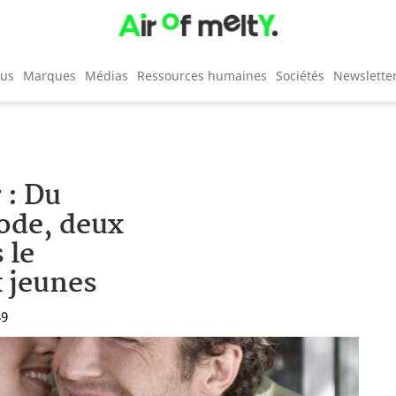
cus
Marques
Médias
Ressources humaines
Sociétés
Newslette
 : Du
hode, deux
 le
 jeunes
49