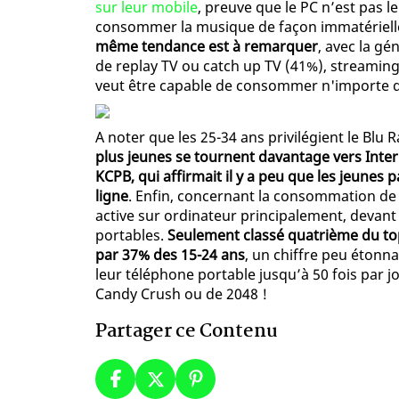
sur leur mobile
, preuve que le PC n’est pas 
consommer la musique de façon immatérielle,
même tendance est à remarquer
, avec la g
de replay TV ou catch up TV (41%), streamin
veut être capable de consommer n'importe q
A noter que les 25-34 ans privilégient le Blu R
plus jeunes se tournent davantage vers Intern
KCPB, qui affirmait il y a peu que les jeunes 
ligne
. Enfin, concernant la consommation de 
active sur ordinateur principalement, devant 
portables.
Seulement classé quatrième du top,
par 37% des 15-24 ans
, un chiffre peu étonna
leur téléphone portable jusqu’à 50 fois par jo
Candy Crush ou de 2048 !
Partager ce Contenu