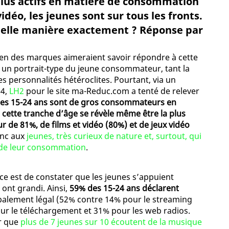
 plus actifs en matière de consommation
idéo, les jeunes sont sur tous les fronts.
uelle manière exactement ? Réponse par
n des marques aimeraient savoir répondre à cette
ire un portrait-type du jeune consommateur, tant la
 personnalités hétéroclites. Pourtant, via un
14,
LH2
pour le site ma-Reduc.com a tenté de relever
les 15-24 ans sont de gros consommateurs en
t, cette tranche d’âge se révèle même être la plus
de 81%, de films et vidéo (80%) et de jeux vidéo
onc aux
jeunes, très curieux de nature et, surtout, qui
r de leur consommation
.
 est de constater que les jeunes s’appuient
 ont grandi. Ainsi,
59% des 15-24 ans déclarent
ipalement légal (52% contre 14% pour le streaming
our le téléchargement et 31% pour les web radios.
ir que
plus de 7 jeunes sur 10 écoutent de la musique