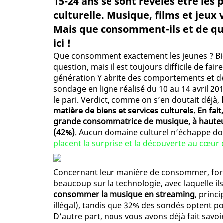
15-24 ans se sont révélés être les
culturelle. Musique, films et jeux v
Mais que consomment-ils et de q
ici !
Que consomment exactement les jeunes ? Bie
question, mais il est toujours difficile de fa
génération Y abrite des comportements et des
sondage en ligne réalisé du 10 au 14 avril 20
le pari. Verdict, comme on s’en doutait déjà,
matière de biens et services culturels. En fai
grande consommatrice de musique, à hauteur 
(42%)
. Aucun domaine culturel n’échappe d
placent la surprise et la découverte au cœu
Concernant leur manière de consommer, force
beaucoup sur la technologie, avec laquelle ils
consommer la musique en streaming
, princ
illégal), tandis que 32% des sondés optent p
D’autre part, nous vous avons déjà fait savo