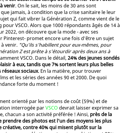
à venir
. On le sait, les moins de 30 ans sont
ue jamais, à condition que la crise sanitaire le leur
ujet qui fait vibrer la Génération Z, comme vient de le
 pour VSCO. Alors que 1000 répondants âgés de 14 à
our 2022, on découvre que la mode - avec ses
 Pinterest- promet encore une fois d'être un sujet
 à venir.
"Qu'ils s'habillent pour eux-mêmes, pour
nération Z est prête à s'étourdir après deux ans à
otamment VSCO. Dans le détail,
24% des jeunes sondés
laisir à eux, tandis que 7% sortent leurs plus belles
es réseaux sociaux
. En la matière, pour trouver
films et les séries des années 90 et 2000. De quoi
endance forte du moment !
nt orienté par les notions de coût (59%) et de
ration interrogée par
VSCO
devrait laisser exprimer sa
e, chacun a son activité préférée ! Ainsi,
près de la
e prendre des photos est l'un des moyens les plus
créative, contre 40% qui misent plutôt sur la