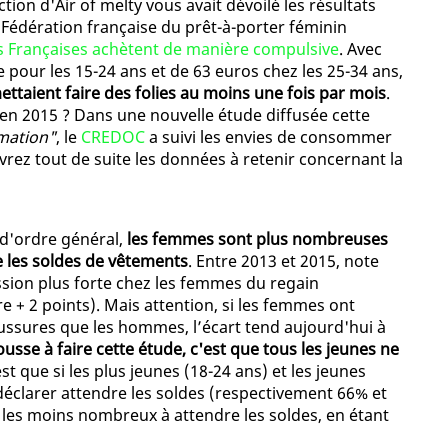
tion d'Air of melty vous avait dévoilé les résultats
 Fédération française du prêt-à-porter féminin
s Françaises achètent de manière compulsive
. Avec
our les 15-24 ans et de 63 euros chez les 25-34 ans,
taient faire des folies au moins une fois par mois
.
l en 2015 ? Dans une nouvelle étude diffusée cette
mation"
, le
CREDOC
a suivi les envies de consommer
vrez tout de suite les données à retenir concernant la
 d'ordre général,
les femmes sont plus nombreuses
 les soldes de vêtements
. Entre 2013 et 2015, note
sion plus forte chez les femmes du regain
e + 2 points). Mais attention, si les femmes ont
ussures que les hommes, l’écart tend aujourd'hui à
sse à faire cette étude, c'est que tous les jeunes ne
st que si les plus jeunes (18-24 ans) et les jeunes
déclarer attendre les soldes (respectivement 66% et
 les moins nombreux à attendre les soldes, en étant