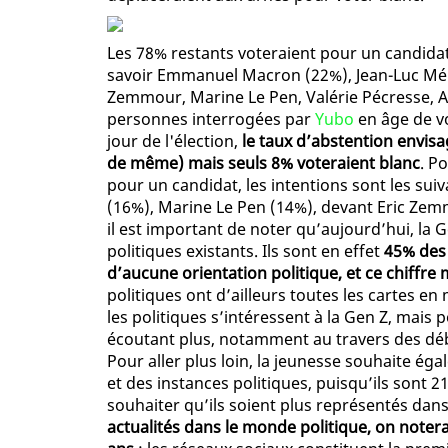
Les 78% restants voteraient pour un candidat
savoir Emmanuel Macron (22%), Jean-Luc Méle
Zemmour, Marine Le Pen, Valérie Pécresse, A
personnes interrogées par
Yubo
en âge de vo
jour de l'élection,
le taux d’abstention envisa
de même) mais seuls 8% voteraient blanc
. P
pour un candidat, les intentions sont les s
(16%), Marine Le Pen (14%), devant Eric Zemm
il est important de noter qu’aujourd’hui, la 
politiques existants. Ils sont en effet
45% des 
d’aucune orientation politique, et ce chiffr
politiques ont d’ailleurs toutes les cartes e
les politiques s’intéressent à la Gen Z, mais 
écoutant plus, notamment au travers des déb
Pour aller plus loin, la jeunesse souhaite 
et des instances politiques, puisqu’ils sont 
souhaiter qu’ils soient plus représentés dan
actualités dans le monde politique, on notera 