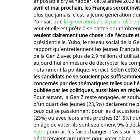
Impossible d'y échapper, cette année 2022 es
avril et mai prochain, les Français seront inv
plus que jamais, c'est la jeune génération qui
l'on sait que
la génération Z est particulièr
veut et elle est prête à se battre pour l'obteni
veulent clairement une chose : de l'écoute e
présidentielle, Yubo, le réseau social de la G
rapport qu’entretiennent les jeunes Français 
de la Gen Z avec plus de 2.9 millions d’utili
aujourd’hui en mesure de décrypter les com
notamment la politique. Verdict,
selon cette
les candidats ne se soucient pas suffisamment
concernés par des thématiques telles que l’éd
oubliée par les politiques, aussi bien en règl
Pour autant, la Gen Z reste engagée, et souhai
d'un quart des jeunes (23,5%) déclarent ne pa
ceux qui se passionnent pour les discussions 
(23%) ou avec leurs amis proches (21,5%) que
en âge de voter, ils sont seulement 9% à décl
Elyze
pourrait les faire changer d'avis sur le s
déplaceraient aux urnes pour voter blanc.