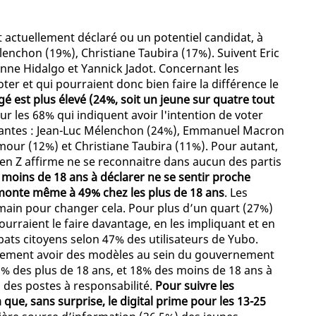
 actuellement déclaré ou un potentiel candidat, à
nchon (19%), Christiane Taubira (17%). Suivent Eric
nne Hidalgo et Yannick Jadot. Concernant les
ter et qui pourraient donc bien faire la différence le
gé est plus élevé (24%, soit un jeune sur quatre tout
our les 68% qui indiquent avoir l'intention de voter
uivantes : Jean-Luc Mélenchon (24%), Emmanuel Macron
our (12%) et Christiane Taubira (11%). Pour autant,
Gen Z affirme ne se reconnaitre dans aucun des partis
moins de 18 ans à déclarer ne se sentir proche
e monte même à 49% chez les plus de 18 ans
. Les
n main pour changer cela. Pour plus d’un quart (27%)
pourraient le faire davantage, en les impliquant et en
ats citoyens selon 47% des utilisateurs de Yubo.
également avoir des modèles au sein du gouvernement
21% des plus de 18 ans, et 18% des moins de 18 ans à
s des postes à responsabilité.
Pour suivre les
que, sans surprise, le digital prime pour les 13-25