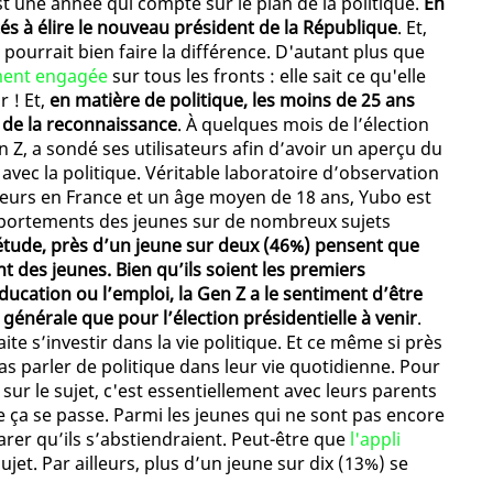
t une année qui compte sur le plan de la politique.
En
ités à élire le nouveau président de la République
. Et,
 pourrait bien faire la différence. D'autant plus que
ement engagée
sur tous les fronts : elle sait ce qu'elle
r ! Et,
en matière de politique, les moins de 25 ans
t de la reconnaissance
. À quelques mois de l’élection
en Z, a sondé ses utilisateurs afin d’avoir un aperçu du
avec la politique. Véritable laboratoire d’observation
sateurs en France et un âge moyen de 18 ans, Yubo est
portements des jeunes sur de nombreux sujets
 étude, près d’un jeune sur deux (46%) pensent que
 des jeunes. Bien qu’ils soient les premiers
ucation ou l’emploi, la Gen Z a le sentiment d’être
e générale que pour l’élection présidentielle à venir
.
te s’investir dans la vie politique. Et ce même si près
s parler de politique dans leur vie quotidienne. Pour
sur le sujet, c'est essentiellement avec leurs parents
 ça se passe. Parmi les jeunes qui ne sont pas encore
arer qu’ils s’abstiendraient. Peut-être que
l'appli
ujet. Par ailleurs, plus d’un jeune sur dix (13%) se