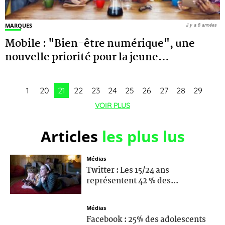
MARQUES
il y a 8 années
Mobile : "Bien-être numérique", une
nouvelle priorité pour la jeune
…
1
20
21
22
23
24
25
26
27
28
29
VOIR PLUS
Articles
les plus lus
Médias
Twitter : Les 15/24 ans
représentent 42 % des...
Médias
Facebook : 25% des adolescents