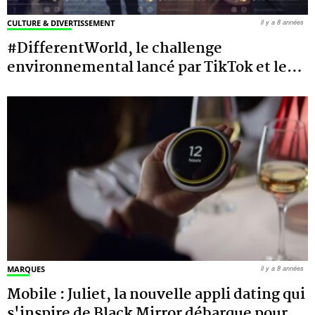
CULTURE & DIVERTISSEMENT
il y a 8 années
#DifferentWorld, le challenge
environnemental lancé par TikTok et le
…
MARQUES
il y a 8 années
Mobile : Juliet, la nouvelle appli dating qui
s'inspire de Black Mirror débarque pour
…