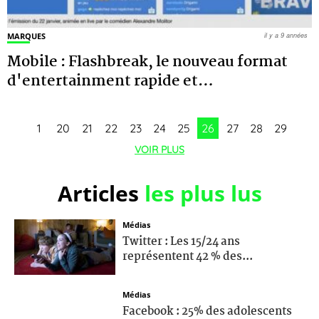
MARQUES
il y a 9 années
Mobile : Flashbreak, le nouveau format
d'entertainment rapide et
…
1
20
21
22
23
24
25
26
27
28
29
VOIR PLUS
Articles
les plus lus
Médias
Twitter : Les 15/24 ans
représentent 42 % des...
Médias
Facebook : 25% des adolescents