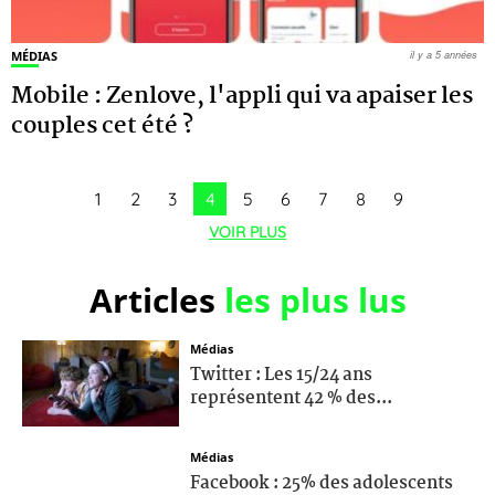
MÉDIAS
il y a 5 années
Mobile : Zenlove, l'appli qui va apaiser les
couples cet été ?
1
2
3
4
5
6
7
8
9
VOIR PLUS
Articles
les plus lus
Médias
Twitter : Les 15/24 ans
représentent 42 % des...
Médias
Facebook : 25% des adolescents