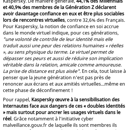
Kaspersky. De manière générale,
44,1% des Millennials
et 40,9% des membres de la Génération Z déclarent
avoir davantage confiance en eux et être plus sociables
lors de rencontres virtuelles
, contre 32,6% des Français.
Pour Kaspersky, la notion de confiance en soi accrue
dans le monde virtuel indique, pour ces générations,
"une volonté de contrôle de leur identité mais elle
traduit aussi une peur des relations humaines « réelles
», au sens physique du terme. Le virtuel permet de
dépasser ses peurs et aussi de réduire son implication
véritable dans la relation, amicale comme amoureuse.
La prise de distance est plus aisée"
. En cela, tout laisse à
penser que la jeune génération n'est pas près de
renoncer aux écrans et aux amitiés virtuelles...même en
cette phase de déconfinement !
Pour rappel,
Kaspersky œuvre à la sensibilisation des
internautes face aux dangers de ces « doubles identités
» mais surtout pour ancrer les usages virtuels dans le
réel
. Grâce notamment à l’initiative cyber
malveillance.gouv.fr de laquelle ils sont membres ils