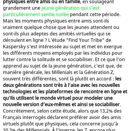
physiques entre amis ou en famille
, en soulageant
grandement une
jeune génération qui s'est
particulièrement sentie isolée
pendant cette période.
Mais les moments physiques entre amis sont-ils
vraiment quelque chose que les jeunes attendent ou
sont-ils plus adeptes des amitiés virtuelles qui se
déroulent en ligne ? L'étude "Find Your Tribe" de
Kaspersky s'est intéressée au sujet et met en exergue
les différents moyens employés par les individus pour
lutter contre la solitude et se sociabiliser. Et ce que l'on
apprend au sujet de la jeune génération, c'est que, de
manière générale, les Millenials et la Génération Z,
souvent très différentes, sont là plutôt en accord :
les
deux générations sont très à l’aise avec les nouvelles
technologies et les plateformes de rencontre en ligne et
qu'ils utilisent le monde virtuel pour modeler une
nouvelle version d’eux-mêmes et ainsi se sociabiliser
.
Concrètement, selon cette étude, alors que 13,2% des
Français interrogés déclarent préférer avoir des amis
virtuels plutôt que physiques, cela concerne jusqu'à
20,3% des Millennials. À l'inverse, les Z, encore plus