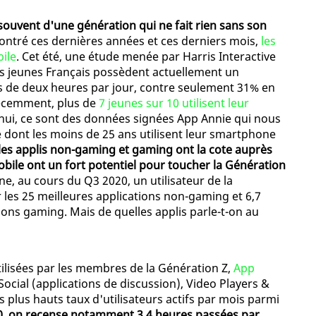
souvent d'une génération qui ne fait rien sans son
montré ces dernières années et ces derniers mois,
les
ile
. Cet été, une étude menée par Harris Interactive
s jeunes Français possèdent actuellement un
lus de deux heures par jour, contre seulement 31% en
 récemment, plus de
7 jeunes sur 10 utilisent leur
'hui, ce sont des données signées App Annie qui nous
dont les moins de 25 ans utilisent leur smartphone
les applis non-gaming et gaming ont la cote auprès
obile ont un fort potentiel pour toucher la Génération
, au cours du Q3 2020, un utilisateur de la
 les 25 meilleures applications non-gaming et 6,7
ions gaming. Mais de quelles applis parle-t-on au
tilisées par les membres de la Génération Z,
App
ocial (applications de discussion), Video Players &
s plus hauts taux d'utilisateurs actifs par mois parmi
, on recense notamment 3,4 heures passées par