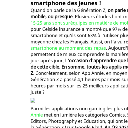
smartphone des jeunes !
Quand on parle de la Génération Z,
on parle 
mobile, ou presque
. Plusieurs études l'ont 
15-25 ans sont suréquipés en matière de mob
pour Celside Insurance a montré que 97% de
smartphone et qu'ils sont 63% à l'utiliser p
moyenne chez les Français. Aussi, on l'a vu
smartphone au moment des repas
. Aujourd
permettent de mieux comprendre la manière 
jour après jour.
L'occasion d'apprendre que 
de cette cible. En somme, toutes les applis m
Z
. Concrètement, selon App Annie, en moyenne
Génération Z a passé 4,1 heures par mois sur
heures par mois sur les 25 meilleurs applicat
juste ?
Parmi les applications non gaming les plus u
Annie
met en lumière les catégories Comics, S
Editors, Photography et Education, qui ont le
la Génération Z (sur Google Play).
Au Q3 2020