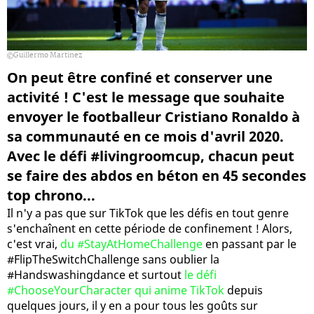
Guillermo Martinez
On peut être confiné et conserver une
activité ! C'est le message que souhaite
envoyer le footballeur Cristiano Ronaldo à
sa communauté en ce mois d'avril 2020.
Avec le défi #livingroomcup, chacun peut
se faire des abdos en béton en 45 secondes
top chrono...
Il n'y a pas que sur TikTok que les défis en tout genre
s'enchaînent en cette période de confinement ! Alors,
c'est vrai,
du #StayAtHomeChallenge
en passant par le
#FlipTheSwitchChallenge sans oublier la
#Handswashingdance et surtout
le défi
#ChooseYourCharacter qui anime TikTok
depuis
quelques jours, il y en a pour tous les goûts sur