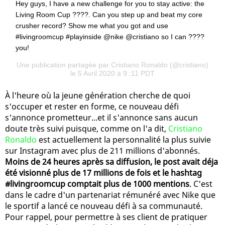
Hey guys, I have a new challenge for you to stay active: the
Living Room Cup ????. Can you step up and beat my core
crusher record? Show me what you got and use
#livingroomcup #playinside @nike @cristiano so I can ????
you!
Une publication partagée par
Cristiano Ronaldo
(@cristiano)
le 5 Avril 2020 à 9 :11 PDT
À l'heure où la jeune génération cherche de quoi
s'occuper et rester en forme, ce nouveau défi
s'annonce prometteur...et il s'annonce sans aucun
doute très suivi puisque, comme on l'a dit,
Cristiano
Ronaldo
est actuellement la personnalité la plus suivie
sur Instagram avec plus de 211 millions d'abonnés.
Moins de 24 heures après sa diffusion, le post avait déja
été visionné plus de 17 millions de fois et le hashtag
#livingroomcup comptait plus de 1000 mentions
. C'est
dans le cadre d'un partenariat rémunéré avec Nike que
le sportif a lancé ce nouveau défi à sa communauté.
Pour rappel, pour permettre à ses client de pratiquer