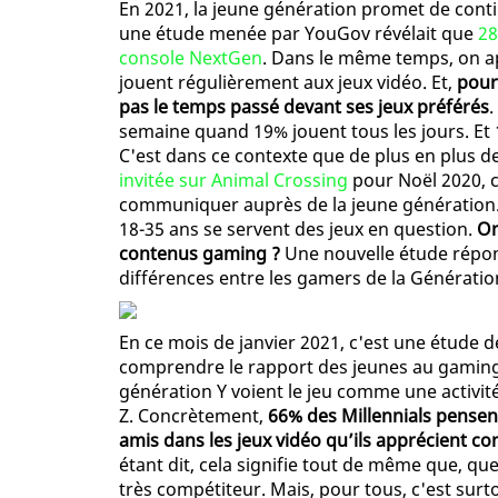
En 2021, la jeune génération promet de contin
une étude menée par YouGov révélait que
28
console NextGen
. Dans le même temps, on ap
jouent régulièrement aux jeux vidéo. Et,
pour
pas le temps passé devant ses jeux préférés
.
semaine quand 19% jouent tous les jours. Et 
C'est dans ce contexte que de plus en plus
invitée sur Animal Crossing
pour Noël 2020, c
communiquer auprès de la jeune génération. M
18-35 ans se servent des jeux en question.
On
contenus gaming ?
Une nouvelle étude répon
différences entre les gamers de la Génération
En ce mois de janvier 2021, c'est une étude
comprendre le rapport des jeunes au gamin
génération Y voient le jeu comme une activi
Z. Concrètement,
66% des Millennials pensent
amis dans les jeux vidéo qu’ils apprécient c
étant dit, cela signifie tout de même que, qu
très compétiteur. Mais, pour tous, c'est surto