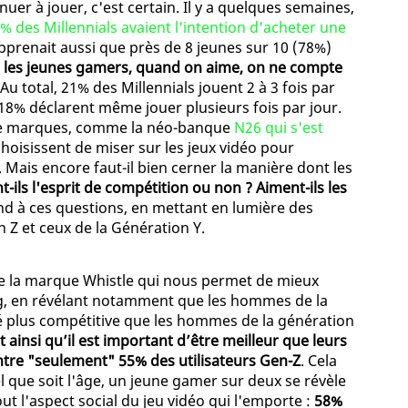
uer à jouer, c'est certain. Il y a quelques semaines,
% des Millennials avaient l'intention d'acheter une
prenait aussi que près de 8 jeunes sur 10 (78%)
 les jeunes gamers, quand on aime, on ne compte
 Au total, 21% des Millennials jouent 2 à 3 fois par
18% déclarent même jouer plusieurs fois par jour.
 de marques, comme la néo-banque
N26 qui s'est
hoisissent de miser sur les jeux vidéo pour
ais encore faut-il bien cerner la manière dont les
t-ils l'esprit de compétition ou non ? Aiment-ils les
d à ces questions, en mettant en lumière des
 Z et ceux de la Génération Y.
 de la marque Whistle qui nous permet de mieux
g, en révélant notamment que les hommes de la
té plus compétitive que les hommes de la génération
 ainsi qu’il est important d’être meilleur que leurs
ontre "seulement" 55% des utilisateurs Gen-Z
. Cela
el que soit l'âge, un jeune gamer sur deux se révèle
ut l'aspect social du jeu vidéo qui l'emporte :
58%