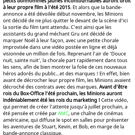
petits bonhommes jaunes incontournables auront droit
à leur propre film à l’été 2015
. Et alors que la bande-
annonce a été dévoilée début novembre, les Minions
ont décidé de ne plus quitter le devant de la scène d’ici
la sortie du film tant attendu. C’est ainsi que les
assistants du grand méchant Gru ont décidé de
marquer Noël à leur façon, avec une petite chorale
improvisée dans une vidéo postée en ligne et déjà
visionnée un million de fois. Reprenant l’air de ‘Douce
nuit, sainte nuit’, la chorale part rapidement dans tous
les sens, afin de bien montrer la folie de ces nouveaux
héros adorés du public…et des marques ! En effet, bien
avant de décrocher leur propre film, les Minions avaient
décroché des contrats avec des marques.
Avant d’être
rois du Box-Office l’été prochain, les Minions auront
indéniablement été les rois du marketing !
Cette vidéo,
qui permet de créer l’attente jusqu’à juillet prochain, a
été pensée et créée par
AMC
, une chaîne de cinémas
américaine, qui diffuse le spot en salles pour présenter
les aventures de Stuart, Kevin, et Bob, en marge de la
bande-annonce classique.