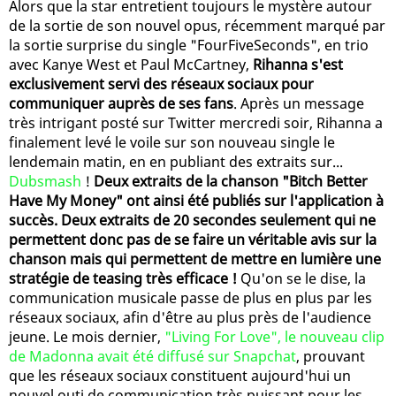
Alors que la star entretient toujours le mystère autour
de la sortie de son nouvel opus, récemment marqué par
la sortie surprise du single "FourFiveSeconds", en trio
avec Kanye West et Paul McCartney,
Rihanna s'est
exclusivement servi des réseaux sociaux pour
communiquer auprès de ses fans
. Après un message
très intrigant posté sur Twitter mercredi soir, Rihanna a
finalement levé le voile sur son nouveau single le
lendemain matin, en en publiant des extraits sur...
Dubsmash
!
Deux extraits de la chanson "Bitch Better
Have My Money" ont ainsi été publiés sur l'application à
succès. Deux extraits de 20 secondes seulement qui ne
permettent donc pas de se faire un véritable avis sur la
chanson mais qui permettent de mettre en lumière une
stratégie de teasing très efficace !
Qu'on se le dise, la
communication musicale passe de plus en plus par les
réseaux sociaux, afin d'être au plus près de l'audience
jeune. Le mois dernier,
"Living For Love", le nouveau clip
de Madonna avait été diffusé sur Snapchat
, prouvant
que les réseaux sociaux constituent aujourd'hui un
nouvel outi de communication très puissant pour les