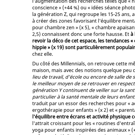
l'augmentation des recherches telles que « 
conscience » (+44 %) ou « idées séance photo
la génération Z, qui regroupe les 15-25 ans, 
à créer des zones favorisant l'équilibre men
pour chambre zen » (x 5), « chambre apaisante
2,5) connaissent donc une forte hausse. Et
à
revoir la déco de cet espace, les tendances «
hippie » (x 19) sont particulièrement populai
chez elle.
Du côté des Millennials, on retrouve cette mê
maison, mais avec des notions quelque peu d
lieu de travail, d'école ou encore de salle de
le meilleur moyen de se retrouver en respecta
génération Y continuent de veiller sur la sant
particulier à la santé mentale de leurs enfan
traduit par un essor des recherches pour « ac
ergothérapie pour enfants » (x 2) et « parenta
l'équilibre entre écrans et activité physique c
l'attrait croissant pour les « routines d'entr
yoga pour enfants inspirées des animaux » (+