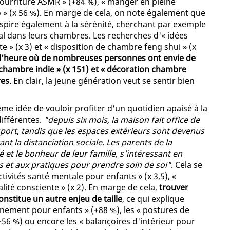
nourriture ASMR » (+84 %), « manger en pleine
 » (x 56 %). En marge de cela, on note également que
aspire également à la sérénité, cherchant par exemple
tal dans leurs chambres. Les recherches d'« idées
 » (x 3) et « disposition de chambre feng shui » (x
 l'heure où de nombreuses personnes ont envie de
 chambre indie » (x 151) et « décoration chambre
res
. En clair, la jeune génération veut se sentir bien
me idée de vouloir profiter d'un quotidien apaisé à la
ifférentes.
"depuis six mois, la maison fait office de
 sport, tandis que les espaces extérieurs sont devenus
nt la distanciation sociale. Les parents de la
é et le bonheur de leur famille, s'intéressant en
ts et aux pratiques pour prendre soin de soi"
. Cela se
tivités santé mentale pour enfants » (x 3,5), «
lité consciente » (x 2). En marge de cela,
trouver
onstitue un autre enjeu de taille
, ce qui explique
aînement pour enfants » (+88 %), les « postures de
56 %) ou encore les « balançoires d'intérieur pour