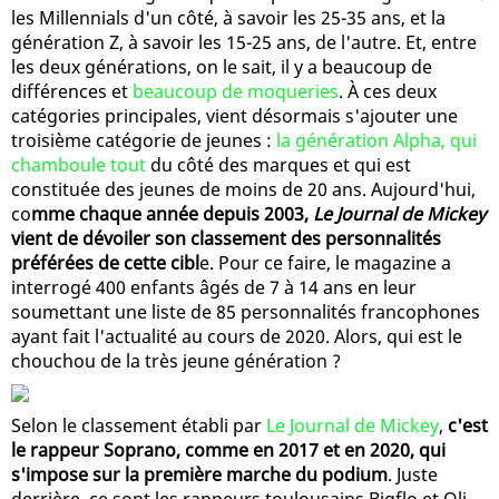
les Millennials d'un côté, à savoir les 25-35 ans, et la
génération Z, à savoir les 15-25 ans, de l'autre. Et, entre
les deux générations, on le sait, il y a beaucoup de
différences et
beaucoup de moqueries
. À ces deux
catégories principales, vient désormais s'ajouter une
troisième catégorie de jeunes :
la génération Alpha, qui
chamboule tout
du côté des marques et qui est
constituée des jeunes de moins de 20 ans. Aujourd'hui,
co
mme chaque année depuis 2003,
Le Journal de Mickey
vient de dévoiler son classement des personnalités
préférées de cette cibl
e. Pour ce faire, le magazine a
interrogé 400 enfants âgés de 7 à 14 ans en leur
soumettant une liste de 85 personnalités francophones
ayant fait l'actualité au cours de 2020. Alors, qui est le
chouchou de la très jeune génération ?
Selon le classement établi par
Le Journal de Mickey
,
c'est
le rappeur Soprano, comme en 2017 et en 2020, qui
s'impose sur la première marche du podium
. Juste
derrière, ce sont les rappeurs toulousains Bigflo et Oli