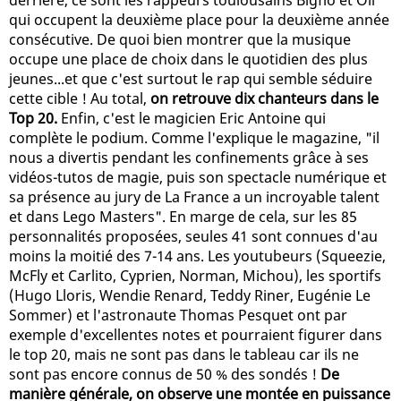
qui occupent la deuxième place pour la deuxième année
consécutive. De quoi bien montrer que la musique
occupe une place de choix dans le quotidien des plus
jeunes...et que c'est surtout le rap qui semble séduire
cette cible ! Au total,
on retrouve dix chanteurs dans le
Top 20.
Enfin, c'est le magicien Eric Antoine qui
complète le podium. Comme l'explique le magazine, "il
nous a divertis pendant les confinements grâce à ses
vidéos-tutos de magie, puis son spectacle numérique et
sa présence au jury de La France a un incroyable talent
et dans Lego Masters". En marge de cela, sur les 85
personnalités proposées, seules 41 sont connues d'au
moins la moitié des 7-14 ans. Les youtubeurs (Squeezie,
McFly et Carlito, Cyprien, Norman, Michou), les sportifs
(Hugo Lloris, Wendie Renard, Teddy Riner, Eugénie Le
Sommer) et l'astronaute Thomas Pesquet ont par
exemple d'excellentes notes et pourraient figurer dans
le top 20, mais ne sont pas dans le tableau car ils ne
sont pas encore connus de 50 % des sondés !
De
manière générale, on observe une montée en puissance