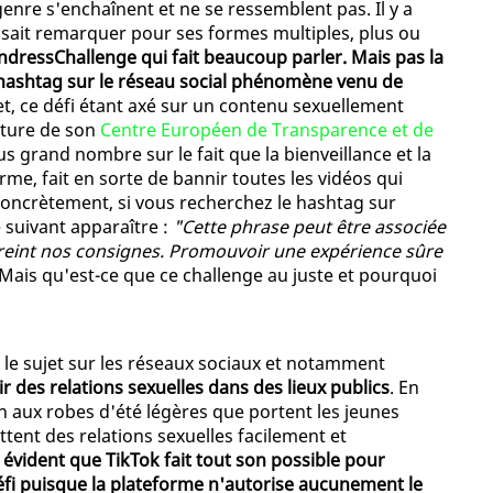
 genre s'enchaînent et ne se ressemblent pas. Il y a
isait remarquer pour ses formes multiples, plus ou
undressChallenge qui fait beaucoup parler. Mais pas la
 hashtag sur le réseau social phénomène venu de
fet, ce défi étant axé sur un contenu sexuellement
erture de son
Centre Européen de Transparence et de
s grand nombre sur le fait que la bienveillance et la
rme, fait en sorte de bannir toutes les vidéos qui
oncrètement, si vous recherchez le hashtag sur
suivant apparaître :
"Cette phrase peut être associée
eint nos consignes. Promouvoir une expérience sûre
 Mais qu'est-ce que ce challenge au juste et pourquoi
 le sujet sur les réseaux sociaux et notamment
r des relations sexuelles dans des lieux publics
. En
on aux robes d'été légères que portent les jeunes
tent des relations sexuelles facilement et
st évident que TikTok fait tout son possible pour
éfi puisque la plateforme n'autorise aucunement le