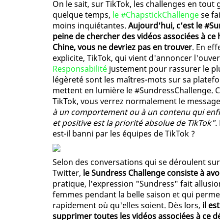
On le sait, sur TikTok, les challenges en tout
quelque temps,
le #ChapstickChallenge
se fa
moins inquiétantes.
Aujourd'hui, c'est le #S
peine de chercher des vidéos associées à ce
Chine, vous ne devriez pas en trouver
. En ef
explicite, TikTok, qui vient d'annoncer l'ouv
Responsabilité
justement pour rassurer le plu
légèreté sont les maîtres-mots sur sa platefo
mettent en lumière le #SundressChallenge. C
TikTok, vous verrez normalement le message 
à un comportement ou à un contenu qui enfr
et positive est la priorité absolue de TikTok"
.
est-il banni par les équipes de TikTok ?
Selon des conversations qui se déroulent sur
Twitter,
le Sundress Challenge consiste à avoi
pratique, l'expression "Sundress" fait allusi
femmes pendant la belle saison et qui permet
rapidement où qu'elles soient. Dès lors,
il e
supprimer toutes les vidéos associées à ce d