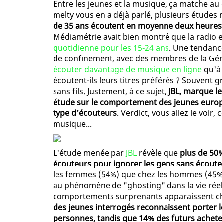
Entre les jeunes et la musique, ça matche au q
melty vous en a déjà parlé, plusieurs étude
de 35 ans écoutent en moyenne deux heures
Médiamétrie avait bien montré que la radio 
quotidienne pour les 15-24 ans
. Une tendanc
de confinement, avec des membres de la Gé
écouter davantage de musique en ligne
qu'à 
écoutent-ils leurs titres préférés ? Souvent
sans fils. Justement, à ce sujet,
JBL, marque l
étude sur le comportement des jeunes europée
type d'écouteurs
. Verdict, vous allez le voir
musique...
L'étude menée par
JBL
révèle que
plus de 50%
écouteurs pour ignorer les gens sans écout
les femmes (54%) que chez les hommes (45%) 
au phénomène de "ghosting" dans la vie rée
comportements surprenants apparaissent chez 
des jeunes interrogés reconnaissent porter l
personnes, tandis que 14% des futurs achet