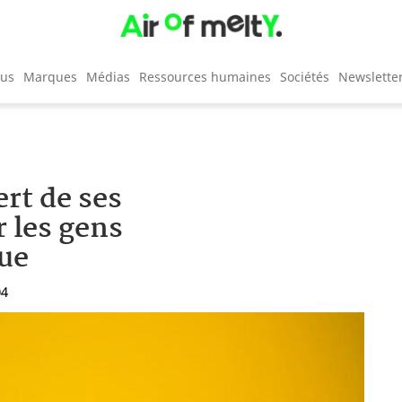
cus
Marques
Médias
Ressources humaines
Sociétés
Newslette
ert de ses
 les gens
ue
04