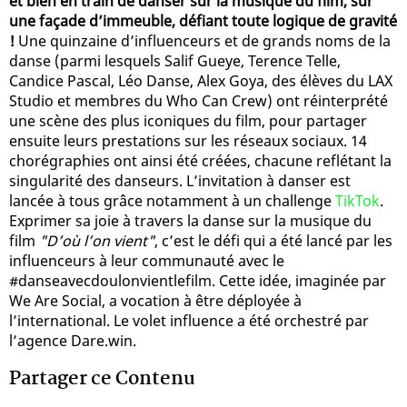
et bien en train de danser sur la musique du film, sur
une façade d’immeuble, défiant toute logique de gravité
!
Une quinzaine d’influenceurs et de grands noms de la
danse (parmi lesquels Salif Gueye, Terence Telle,
Candice Pascal, Léo Danse, Alex Goya, des élèves du LAX
Studio et membres du Who Can Crew) ont réinterprété
une scène des plus iconiques du film, pour partager
ensuite leurs prestations sur les réseaux sociaux. 14
chorégraphies ont ainsi été créées, chacune reflétant la
singularité des danseurs. L’invitation à danser est
lancée à tous grâce notamment à un challenge
TikTok
.
Exprimer sa joie à travers la danse sur la musique du
film
"D’où l’on vient"
, c’est le défi qui a été lancé par les
influenceurs à leur communauté avec le
#danseavecdoulonvientlefilm. Cette idée, imaginée par
We Are Social, a vocation à être déployée à
l’international. Le volet influence a été orchestré par
l’agence Dare.win.
Partager ce Contenu