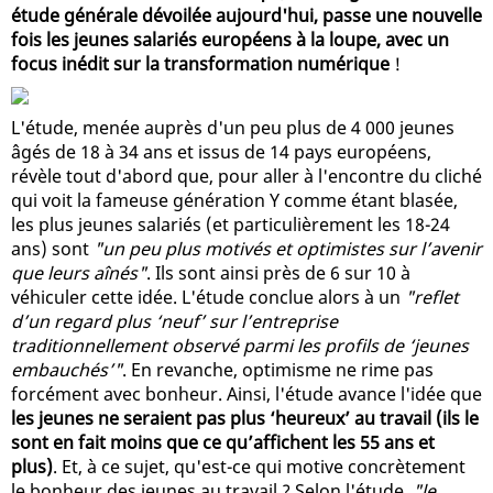
étude générale dévoilée aujourd'hui, passe une nouvelle
fois les jeunes salariés européens à la loupe, avec un
focus inédit sur la transformation numérique
!
L'étude, menée auprès d'un peu plus de 4 000 jeunes
âgés de 18 à 34 ans et issus de 14 pays européens,
révèle tout d'abord que, pour aller à l'encontre du cliché
qui voit la fameuse génération Y comme étant blasée,
les plus jeunes salariés (et particulièrement les 18-24
ans) sont
"un peu plus motivés et optimistes sur l’avenir
que leurs aînés"
. Ils sont ainsi près de 6 sur 10 à
véhiculer cette idée. L'étude conclue alors à un
"reflet
d’un regard plus ‘neuf’ sur l’entreprise
traditionnellement observé parmi les profils de ‘jeunes
embauchés’"
. En revanche, optimisme ne rime pas
forcément avec bonheur. Ainsi, l'étude avance l'idée que
les jeunes ne seraient pas plus ‘heureux’ au travail (ils le
sont en fait moins que ce qu’affichent les 55 ans et
plus)
. Et, à ce sujet, qu'est-ce qui motive concrètement
le bonheur des jeunes au travail ? Selon l'étude,
"le