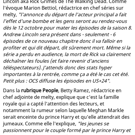
Lincoln aka Rick Grimes de The Walking Dead. Comme
l'évoque Marion Bettiol, rédactrice en chef séries sur
melty,
"l'annonce du départ de l'acteur principal a fait
l'effet d'une bombe et les gens seront au rendez-vous
dès le 12 octobre pour mater les épisodes de la saison 8.
Andrew Lincoln sera présent dans - seulement - 6
épisodes de ce nouveau chapitre donc il va falloir en
profiter et qui dit départ, dit sûrement mort. Même si la
série a perdu en audience, la mort de Rick va clairement
déchaîner les foules (et faire revenir d'anciens
téléspectateurs). J'attends donc des stats hyper
importantes à la rentrée, comme ça a été le cas cet été.
Petit plus : OCS diffuse les épisodes en US+24"
.
Dans la
rubrique People
, Betty Ramez, rédactrice en
chef adjointe de melty, explique que c'est la famille
royale qui a capté l'attention des lecteurs, et
notamment la rumeur selon laquelle Meghan Markle
serait enceinte du prince Harry et qu'elle attendrait des
jumeaux. Comme elle l'explique,
"les jeunes se
passionnent pour le couple formé par le prince Harry et