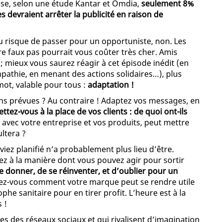
use, selon une étude Kantar et Omdia,
seulement 8%
evraient arrêter la publicité en raison de
au risque de passer pour un opportuniste, non. Les
re faux pas pourrait vous coûter très cher. Amis
 mieux vous saurez réagir à cet épisode inédit (en
pathie, en menant des actions solidaires…), plus
 mot, valable pour tous :
adaptation !
ions prévues ? Au contraire ! Adaptez vos messages, en
ttez-vous à la place de vos clients : de quoi ont-ils
 avec votre entreprise et vos produits, peut mettre
ltera ?
viez planifié n’a probablement plus lieu d’être.
sez à la manière dont vous pouvez agir pour sortir
 donner, de se réinventer, et d’oublier pour un
z-vous comment votre marque peut se rendre utile
he sanitaire pour en tirer profit. L’heure est à la
s !
des des réseaux sociaux et qui rivalisent d’imagination