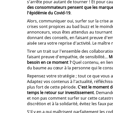
s’arrête pour autant de tourner ! Et pour ca
des consommateurs pensent que les marques d
l’épidémie du Covid-19
.
Alors, communiquer oui, surfer sur la crise 
crises sont propices au bad buzz et le moind
annonceurs, vous êtes attendus au tournant ;
donnant des conseils, en faisant preuve d’em
aisée sera votre reprise d’activité. Le maître
Tirer un trait sur l’ensemble des collaborat
faisant preuve d’empathie, de sensibilité…
Me
besoin en ce moment ?
Quel contenu, en lien
du baume au cœur à la personne qui le consu
Repensez votre stratégie ; tout ce que vous a
Adaptez vos contenus à l’actualité, réfléchis
plus fort de cette période.
C’est le moment de
temps le retour sur investissement
. Demande
et non pas comment surfer sur cette catastrop
discrétion et à la solidarité, évitez les faux pa
S’il y en a qui maîtrisent parfaitement les co