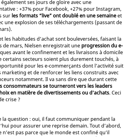
t également ses jours de gloire avec une
ntative : +37% pour Facebook, +27% pour Instagram,
s sur
les formats “live” ont doublé en une semaine
et
c une explosion de ses téléchargements (passant de
mars).
t les habitudes d’achat sont bouleversées, faisant la
s de mars, Nielsen enregistrait une
progression du e-
ues avant le confinement et les livraisons à domicile
e certains secteurs soient plus durement touchés, à
pportunité pour les e-commerçants dont l’activité suit
 marketing et de renforcer les liens construits avec
nceurs notamment. Il va sans dire que durant cette
es consommateurs se tourneront vers les leaders
 choix en matière de divertissements ou d’achats
. Ceci
e crise ?
 la question : oui, il faut communiquer pendant la
urd’hui pour assurer une reprise demain. Tout d’abord,
e n’est pas parce que le monde est confiné qu’il