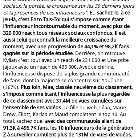
sociaux, la portée, la croissance sur les 30 derniers jours
et la présences de ces influenceurs"
. Et,
sachez-le, à ce
jeu-là, c'est Enzo Tais-Toi qui s'impose comme étant
l'influenceur incontournable du moment, avec plus de
320 000 reach tous réseaux sociaux confondus. Il est
aussi celui qui connaît la meilleure croissance du
moment, avec une progression de 44,1% et 98,2K fans
gagnés sur la période étudiée
. Derrière, on retrouve
Kylian c'est tout avec un reach de 231 000 et Une ptite
jajoux avec un reach de 496 000. Avec ce chiffre,
l'influenceuse dispose de la plus grande communauté
de fans, dont la majorité se concentre sur YouTube
(367K).
Plus loin, Mae, classée neuvième du classement,
s'impose comme étant l'influenceuse la plus regardée
de ce classement avec 37,4M de vues cumulées sur
l'ensemble de ses vidéos
. La fille du web, Léaa, Marie
Drew, Eliott, Karlaa et Maud complètent le top 10. Au
total, sachez que,
avec des communautés allant de
91,3K à 496,7K fans, les 10 influenceurs de la génération
Z à surveiller cumulent plus de 131M de vues de vidéos
.