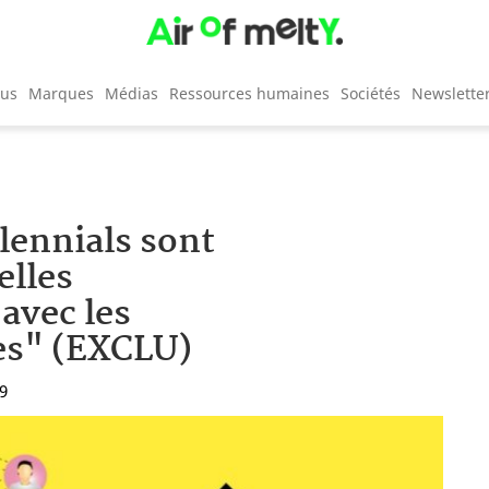
cus
Marques
Médias
Ressources humaines
Sociétés
Newslette
ennials sont
elles
avec les
es" (EXCLU)
39