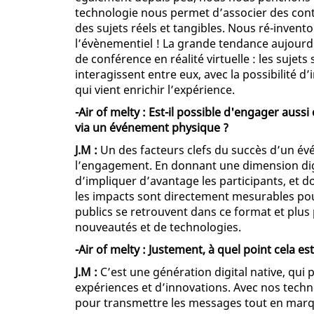
technologie nous permet d’associer des cont
des sujets réels et tangibles. Nous ré-invent
l’évènementiel ! La grande tendance aujourd’h
de conférence en réalité virtuelle : les suje
interagissent entre eux, avec la possibilité d
qui vient enrichir l’expérience.
-Air of melty : Est-il possible d'engager auss
via un événement physique ?
J.M :
Un des facteurs clefs du succès d’un é
l’engagement. En donnant une dimension digita
d’impliquer d’avantage les participants, et do
les impacts sont directement mesurables pour
publics se retrouvent dans ce format et plus 
nouveautés et de technologies.
-Air of melty : Justement, à quel point cela es
J.M :
C’est une génération digital native, qui p
expériences et d’innovations. Avec nos techn
pour transmettre les messages tout en marqua