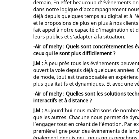
demain. En effet beaucoup d’évènements ont é
dans notre logique d’accompagnement nous 
déjà depuis quelques temps au digital et à l’
et le proposions de plus en plus à nos client
fait appel à notre capacité d’imagination et d
leurs publics et s’adapter à la situation.
-Air of melty : Quels sont concrètement les é
ceux qui le sont plus difficilement ?
J.M :
À peu près tous les événements peuvent a
ouvert la voie depuis déjà quelques années.
de mode, tout est transposable en expérience
plus qualitatifs et dynamiques. Et avec une vé
-Air of melty : Quelles sont les solutions t
interactifs et à distance ?
J.M :
Aujourd’hui nous maîtrisons de nombreu
que les autres. Chacune nous permet de dynam
l’engager tout en créant de l’émotion. Par
première ligne pour des évènements de lanc
également depuis peu, nous nous penchons de 