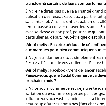
transformé certains de leurs comportements
S.N :
Je ne dirais pas que ça a changé grand 
utilisation des réseaux sociaux a part le fait 
sans Internet. Ainsi, ils ont probablement 
temps passé à converser avec leurs amis. En 
avec sa classe et son prof, pour ceux qui on
particulier au début. Peut-être que c'est plu
-Air of melty : En cette période de déconfine
aux marques pour bien communiquer sur les
S.N :
Je leur donnerais tout simplement les m
Restez à l'écoute de vos audiences. Restez ho
-Air of melty : Facebook vient de lancer Fac
Pensez-vous que le Social Commerce va deven
prochains mois ?
S.N :
Le social commerce est déjà une tendanc
variation du e-commerce portée par des géa
influenceurs aux vastes audiences et à l'in
beaucoup d'autres domaines (fact checking, tél