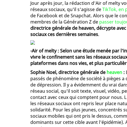
Jour après jour, la rédaction d'Air of melty v
réseaux sociaux, qu'il s'agisse de
TikTok, en
de Facebook et de Snapchat. Alors que le conf
membres de la Génération Z de
passer toujo
directrice générale de heaven, décrypte ave
sociaux ces dernières semaines
.
-Air of melty : Selon une étude menée par l'i
vivre le confinement sans les réseaux sociaux
plateformes dans nos vies, et plus particuliè
Sophie Noel, directrice générale de
heaven
:
D
passés de phénomène de société à pièges a d
de dépression. Il y a évidemment du vrai dans 
réseau social, qu'il soit texte, visuel, vidéo,
contact avec ceux qui comptent pour nous. L'
les réseaux sociaux ont repris leur place nat
solidarité. Pour les plus jeunes, concentrés s
sociaux mobiles qui ont pris le dessus, com
dominants sur cette cible avant l'épidémie). 