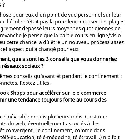
 ?
chose pour eux d'un point de vue personnel sur leur
que l'école n'était pas là pour leur imposer des plages
allègrement dépassé leurs moyennes quotidiennes de
revanche je pense que la partie cours en ligne/visio
t eu cette chance, a dû être un nouveau process assez
s cet aspect qui a changé pour eux.
ment, quels sont les 3 conseils que vous donneriez
 réseaux sociaux ?
êmes conseils qu'avant et pendant le confinement :
nnêtes. Restez utiles.
ebook Shops pour accélérer sur le e-commerce.
ir une tendance toujours forte au cours des
e inévitable depuis plusieurs mois. C'est une
nts du web, éventuellement associés à des
térêt convergent. Le confinement, comme dans
é-éducation, télé-médecine, télétravail...) n'a fait