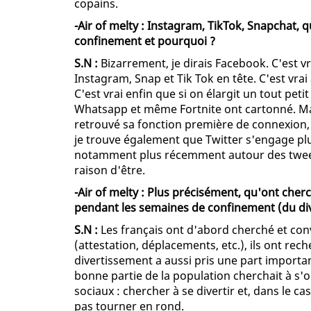
copains.
-Air of melty : Instagram, TikTok, Snapchat, 
confinement et pourquoi ?
S.N :
Bizarrement, je dirais Facebook. C'est vra
Instagram, Snap et Tik Tok en tête. C'est vra
C'est vrai enfin que si on élargit un tout peti
Whatsapp et même Fortnite ont cartonné. Mai
retrouvé sa fonction première de connexion,
je trouve également que Twitter s'engage pl
notamment plus récemment autour des tweets
raison d'être.
-Air of melty : Plus précisément, qu'ont cher
pendant les semaines de confinement (du dive
S.N :
Les français ont d'abord cherché et con
(attestation, déplacements, etc.), ils ont rec
divertissement a aussi pris une part import
bonne partie de la population cherchait à s'
sociaux : chercher à se divertir et, dans le c
pas tourner en rond.