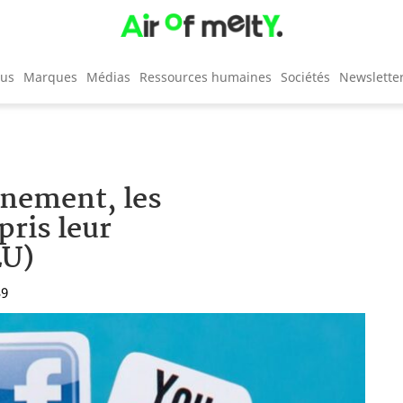
cus
Marques
Médias
Ressources humaines
Sociétés
Newslette
inement, les
pris leur
LU)
39