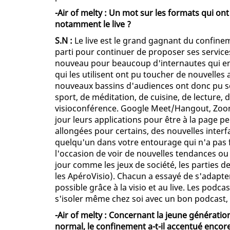
-Air of melty : Un mot sur les formats qui on
notamment le live ?
S.N :
Le live est le grand gagnant du confinem
parti pour continuer de proposer ses service
nouveau pour beaucoup d'internautes qui en
qui les utilisent ont pu toucher de nouvelles
nouveaux bassins d'audiences ont donc pu se
sport, de méditation, de cuisine, de lecture,
visioconférence. Google Meet/Hangout, Zoom, 
jour leurs applications pour être à la page p
allongées pour certains, des nouvelles interfa
quelqu'un dans votre entourage qui n'a pas f
l'occasion de voir de nouvelles tendances o
jour comme les jeux de société, les parties de
les ApéroVisio). Chacun a essayé de s'adapt
possible grâce à la visio et au live. Les podc
s'isoler même chez soi avec un bon podcast, p
-Air of melty : Concernant la jeune génératio
normal, le confinement a-t-il accentué encore