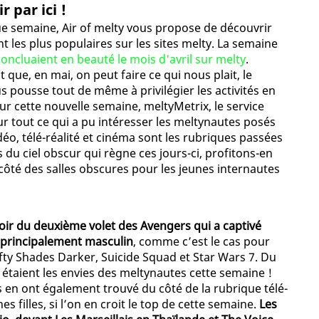
r par ici !
ue semaine, Air of melty vous propose de découvrir
t les plus populaires sur les sites melty. La semaine
concluaient en beauté le mois d'avril sur melty
.
 que, en mai, on peut faire ce qui nous plait, le
s pousse tout de même à privilégier les activités en
ur cette nouvelle semaine, meltyMetrix, le service
ur tout ce qui a pu intéresser les meltynautes posés
déo, télé-réalité et cinéma sont les rubriques passées
 du ciel obscur qui règne ces jours-ci, profitons-en
 côté des salles obscures pour les jeunes internautes
oir du deuxième volet des Avengers qui a captivé
t principalement masculin
, comme c’est le cas pour
ty Shades Darker, Suicide Squad et Star Wars 7. Du
 étaient les envies des meltynautes cette semaine !
 en ont également trouvé du côté de la rubrique télé-
es filles, si l’on en croit le top de cette semaine.
Les