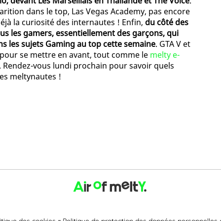
Rio, devant Les Marseillais en Thaïlande et The Voice
.
rition dans le top, Las Vegas Academy, pas encore
jà la curiosité des internautes ! Enfin,
du côté des
lus les gamers, essentiellement des garçons, qui
ns les sujets Gaming au top cette semaine
. GTA V et
s pour se mettre en avant, tout comme le
melty e-
té. Rendez-vous lundi prochain pour savoir quels
es meltynautes !
itique des cookies
Politique de protection des données personnelles