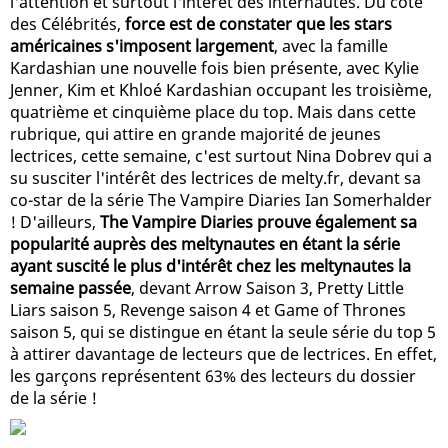
l'attention et surtout l'intérêt des internautes. Du côté
des Célébrités,
force est de constater que les stars
américaines s'imposent largement
, avec la famille
Kardashian une nouvelle fois bien présente, avec Kylie
Jenner, Kim et Khloé Kardashian occupant les troisième,
quatrième et cinquième place du top. Mais dans cette
rubrique, qui attire en grande majorité de jeunes
lectrices, cette semaine, c'est surtout Nina Dobrev qui a
su susciter l'intérêt des lectrices de melty.fr, devant sa
co-star de la série The Vampire Diaries Ian Somerhalder
! D'ailleurs,
The Vampire Diaries prouve également sa
popularité auprès des meltynautes en étant la série
ayant suscité le plus d'intérêt chez les meltynautes la
semaine passée
, devant Arrow Saison 3, Pretty Little
Liars saison 5, Revenge saison 4 et Game of Thrones
saison 5, qui se distingue en étant la seule série du top 5
à attirer davantage de lecteurs que de lectrices. En effet,
les garçons représentent 63% des lecteurs du dossier
de la série !