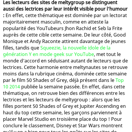
Les lecteurs des sites de meltygroup se distinguent
aussi des lectrices par leur intérêt visible pour l'humour
:
En effet, cette thématique est dominée par un lectorat
majoritairement masculin, comme en atteste la
popularité des YouTubeurs Jhon Rachid et Seb la Frite
auprès de cette cible cette semaine. De leur côté, Good
Monique et Andy Raconte attirent davantage de jeunes
filles, tandis que
Squeezie, la nouvelle idole de la
génération Y en mode geek sur YouTube
, met tout le
monde d'accord en séduisant autant de lecteurs que de
lectrices. Cette harmonie entre meltynautes se retrouve
moins dans la rubrique cinéma, dominée cette semaine
par le film 50 Shades of Grey, déjà présent dans le
Top
10 2014
publiée la semaine passée. En effet, dans cette
thématique, on retrouve bien des différences entre les
lectrices et les lecteurs de meltygroup : alors que les
filles portent 50 Shades of Grey et Jupiter Ascending en
haut du top cette semaine, les garçons parviennent à
placer Marvel Studio en troisième place du top ! Pour
conclure le classement, Disney et Star Wars montrent
qu'il y en a bien pour tous les goûts sur les sites de