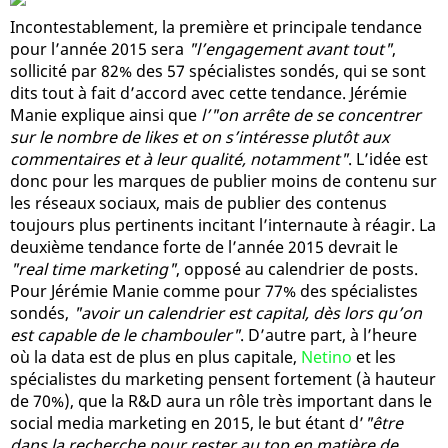
Incontestablement, la première et principale tendance
pour l’année 2015 sera
"l’engagement avant tout"
,
sollicité par 82% des 57 spécialistes sondés, qui se sont
dits tout à fait d’accord avec cette tendance. Jérémie
Manie explique ainsi que
l’"on arrête de se concentrer
sur le nombre de likes et on s’intéresse plutôt aux
commentaires et à leur qualité, notamment"
. L’idée est
donc pour les marques de publier moins de contenu sur
les réseaux sociaux, mais de publier des contenus
toujours plus pertinents incitant l’internaute à réagir. La
deuxième tendance forte de l’année 2015 devrait le
"real time marketing"
, opposé au calendrier de posts.
Pour Jérémie Manie comme pour 77% des spécialistes
sondés,
"avoir un calendrier est capital, dès lors qu’on
est capable de le chambouler"
. D’autre part, à l’heure
où la data est de plus en plus capitale,
Netino
et les
spécialistes du marketing pensent fortement (à hauteur
de 70%), que la R&D aura un rôle très important dans le
social media marketing en 2015, le but étant d’
"être
dans la recherche pour rester au top en matière de