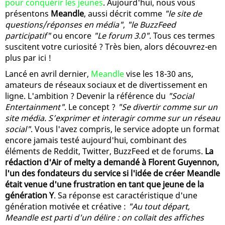
pour conquérir les jeunes
. Aujourd'hui, nous vous
présentons
Meandle
, aussi décrit comme
"le site de
questions/réponses en média"
,
"le BuzzFeed
participatif"
ou encore
"Le forum 3.0"
. Tous ces termes
suscitent votre curiosité ? Très bien, alors découvrez-en
plus par ici !
Lancé en avril dernier,
Meandle
vise les 18-30 ans,
amateurs de réseaux sociaux et de divertissement en
ligne. L'ambition ? Devenir la référence du
"Social
Entertainment"
. Le concept ?
"Se divertir comme sur un
site média. S’exprimer et interagir comme sur un réseau
social"
. Vous l'avez compris, le service adopte un format
encore jamais testé aujourd'hui, combinant des
éléments de Reddit, Twitter, BuzzFeed et de forums.
La
rédaction d'Air of melty a demandé à Florent Guyennon,
l'un des fondateurs du service si l'idée de créer Meandle
était venue d'une frustration en tant que jeune de la
génération Y
. Sa réponse est caractéristique d'une
génération motivée et créative :
"Au tout départ,
Meandle est parti d'un délire : on collait des affiches